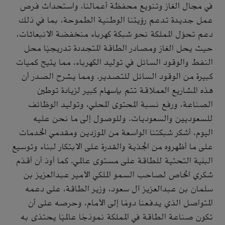
في مجال الغاز وتنويع محفظة أعمالنا، واستحداث فرص
عمل جديدة تدعم رؤيتنا الوطنية الطموحة، بما في ذلك
دعم تحوّل المملكة نحو شبكة كهرباء منخفضة الانبعاثات،
حيث يحل الغاز ومصادر الطاقة المتجددة تدريجيًا محل
النفط والوقود السائل في توليد الكهرباء، مما يتيح كميات
كبيرة من الوقود السائل للتصدير. ومما يشرح الصدر أن
هذه المشاريع العملاقة تتم بإسهام كبير لزيادة توطين
الصناعة، ورفع نسبة المحتوى المحلي، وتوليد الوظائف
للسعوديين والسعوديات. وللوصول إلى ما نحن عليه
اليوم، أشكر شبكتنا الواسعة من المورّدين ومقدمي الخدمات
على ما أظهروه من الجدّية والقدرة على الابتكار لبناء وتوسيع
البنية التحتية للطاقة على مستوى عالمي. كما أودّ أن أقدّم
شكري الخاص لصاحب السمو الملكي الأمير عبدالعزيز بن
سلمان بن عبدالعزيز آل سعود، وزير الطاقة، على دعمه
المتواصل الذي يدفعنا دومًا إلى الأمام، وحرصه على أن
تكون صناعة الطاقة في المملكة نموذجًا عالميًا يحتذى به