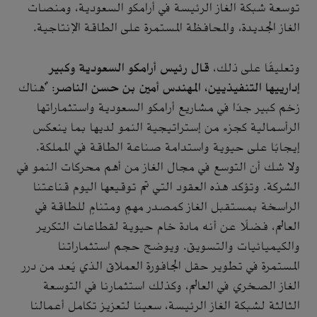
توسعة شبكة الغاز الرئيسة في أرامكو السعودية، ومنصات
الغاز الجديدة، والمحافظة المستمرة على الطاقة الإنتاجية.
وتعليقًا على ذلك،
قال رئيس أرامكو السعودية وكبير
إدارييها التنفيذيين، المهندس أمين بن حسن الناصر
: "هناك
زخم كبير جدًا في مشاريع أرامكو السعودية واستثماراتها
الرأسمالية كجزء من إستراتيجية النمو لديها بما ينعكس
إيجابًا على حيوية واستدامة صناعة الطاقة في المملكة.
ولا شك أن التوسع في مجال الغاز من أهم محركات النمو في
الشركة. وتؤكد هذه العقود التي تم توقيعها اليوم قناعتنا
الراسخة بمستقبل الغاز كمصدر مهمٍ ومتنامٍ للطاقة في
العالم، فضلًا عن أنه مادة خام حيوية لقطاعات التكرير
والكيميائيات والتسويق. ويوضح حجم استثماراتنا
المستمرة في تطوير حقل الجافورة العملاق الذي يُعد من درر
الغاز الصخري في العالم، وكذلك استثمارنا في التوسعة
الثالثة لشبكة الغاز الرئيسة، سعينا لتعزيز تكامل أعمالنا