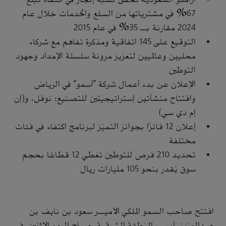
67% في مشترياتها من السلع والخدمات خلال عام
2024 مقارنة بـ 35% في عام 2015
التوقيع على 145 اتفاقية ومذكرة تفاهم مع شركاء
محليين وعالميين لتعزيز مرونة سلسلة الإمداد وجهود
التوطين
الإعلان عن بدء أعمال شركة "أسمو" في الرياض
وافتتاح منشأتين إستراتيجيتين للتصنيع: نوفل، و(إن
إم دي سي)
إعلان 12 فائزًا بجوائز التميّز لبرنامج اكتفاء في فئات
مختلفة
تحديد 210 فرص للتوطين تغطي 12 قطاعًا بحجم
سوق يُقدر بنحو 105 مليارات ريال
افتتح صاحب السمو الملكي الأميـر سعود بن نايف بن
عبدالعزيز، أميـر المنطقة الشرقية، صباح اليوم الإثنين، في