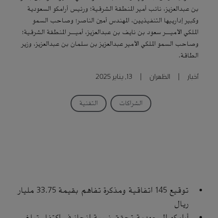
بن عبدالعزيز، نائب أمير المنطقة الشرقية؛ ورئيس أرامكو السعودية
وكبير إدارييها التنفيذيين، المهندس أمين الناصر؛ وصاحب السمو
الملكي الأميـر سعود بن نايف بن عبدالعزيز، أميـر المنطقة الشرقية؛
وصاحب السمو الملكي الأمير عبدالعزيز بن سلمان بن عبدالعزيز، وزير
الطاقة.
أخبار
|
الظهران
|
13, يناير 2025
الشراكات
التقنية
توقيع 145 اتفاقية ومذكرة تفاهم بقيمة 33.75 مليار
ريال
أرامكو السعودية تحقق نسبة إنجاز في اكتفاء تبلغ