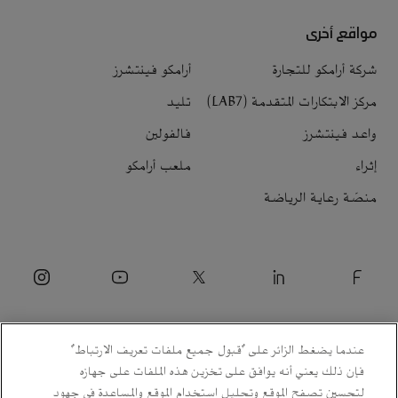
مواقع أخرى
شركة أرامكو للتجارة
أرامكو فينتشرز
مركز الابتكارات المتقدمة (LAB7)
تليد
واعد فينتشرز
فالفولين
إثراء
ملعب أرامكو
منصّة رعاية الرياضة
عندما يضغط الزائر على "قبول جميع ملفات تعريف الارتباط"
فإن ذلك يعني أنه يوافق على تخزين هذه الملفات على جهازه
لتحسين تصفح الموقع وتحليل استخدام الموقع والمساعدة في جهود