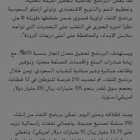
كما يعمل البرنامج بفاعلية لتحفيز القيمة المحلية،
وتعظيم النمو والتنويع الاقتصادي. وتولي أرامكو السعودية
برنامج اكتفاء أولوية قصوى ضمن خططها طويلة الأجل،
نظرًا لدوره المحوري في التغلب على التحديات التي تواجه
سلاسل الإمداد، والمحافظة على أعلى درجات المرونة".
ويستهدف البرنامج تحقيق معدل إنجاز بنسبة 70%، مع
زيادة صادرات السلع والخدمات المصنّعة محليًا، وتوفير
وظائف مباشرة وغير مباشرة للشباب السعودي. ومن خلال
برنامج اكتفاء، تم تحديد 210 فرصة للتوطين في 12 قطاعًا،
بحجم سوق تُقدر بنحو 105 مليارات ريال (28 مليار دولار
أمريكي) سنويًا.
ومنذ إطلاقه وحتى اليوم، تمكّن برنامج اكتفاء من إنشاء
350 منشأة تصنيع جديدة، بإجمالي نفقات رأسمالية تزيد
على 33.75 مليار ريال (9 مليارات دولار أمريكي). وتغطي