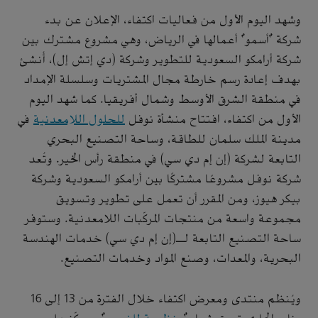
وشهد اليوم الأول من فعاليات اكتفاء، الإعلان عن بدء
شركة "أسمو" أعمالها في الرياض، وهي مشروع مشترك بين
شركة أرامكو السعودية للتطوير وشركة (دي إتش إل)، أُنشئ
بهدف إعادة رسم خارطة مجال المشتريات وسلسلة الإمداد
في منطقة الشرق الأوسط وشمال أفريقيا. كما شهد اليوم
الأول من اكتفاء، افتتاح منشأة نوفل
للحلول اللامعدنية
في
مدينة الملك سلمان للطاقة، وساحة التصنيع البحري
التابعة لشركة (إن إم دي سي) في منطقة رأس الخير. وتُعد
شركة نوفل مشروعًا مشتركًا بين أرامكو السعودية وشركة
بيكر هيوز، ومن المقرر أن تعمل على تطوير وتسويق
مجموعة واسعة من منتجات المركّبات اللامعدنية. وستوفر
ساحة التصنيع التابعة لـ(إن إم دي سي) خدمات الهندسة
البحرية، والمعدات، وصنع المواد وخدمات التصنيع.
ويُنظم منتدى ومعرض اكتفاء خلال الفترة من 13 إلى 16