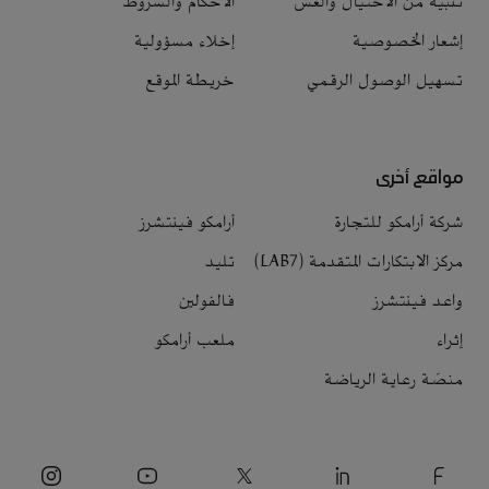
تنبيه من الاحتيال والغش
الأحكام والشروط
إشعار الخصوصية
إخلاء مسؤولية
تسهيل الوصول الرقمي
خريطة الموقع
مواقع أخرى
شركة أرامكو للتجارة
أرامكو فينتشرز
مركز الابتكارات المتقدمة (LAB7)
تليد
واعد فينتشرز
فالفولين
إثراء
ملعب أرامكو
منصّة رعاية الرياضة