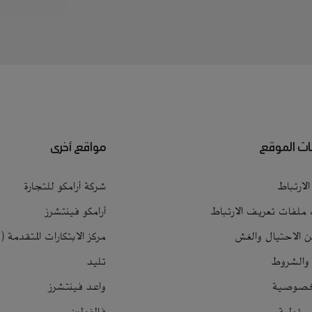
ت الموقع
مواقع أخرى
لارتباط
شركة أرامكو للتجارة
 ملفات تعريف الارتباط
أرامكو فينتشرز
ن الاحتيال والغش
مركز الابتكارات المتقدمة (LAB7)
 والشروط
تليد
لخصوصية
واعد فينتشرز