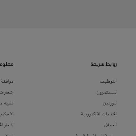
روابط سريعة
معلوما
التوظيف
موافقة ا
المستثمرون
إشعارات
الموردين
تنبيه م
الخدمات الإلكترونية
الأحكام
العملاء
إشعار ا