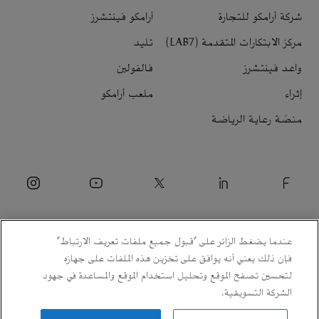
شركة أرامكو للتجارة
أرامكو فينتشرز
مركز الابتكارات المتقدمة (LAB7)
تليد
واعد فينتشرز
فالفولين
إثراء
ملعب أرامكو
منصّة رعاية الرياضة
عندما يضغط الزائر على "قبول جميع ملفات تعريف الارتباط"
فإن ذلك يعني أنه يوافق على تخزين هذه الملفات على جهازه
لتحسين تصفح الموقع وتحليل استخدام الموقع والمساعدة في جهود
الشركة التسويقية.
© 2026 شركة الزيت العربية السعودية.