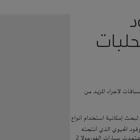
د
حلبات
باقات لإجراء المزيد من
ي سبتمبر 2022، أعلنا عن شراكة مع الفورمولا 2 و3 لبحث إمكانية استخدام أنواع
ام 55٪ من الوقود الحيوي الذي أنتجته
أرامكو من مصادر مستدامة في عامي 2023 و2024، اعتمدت سيارات الفورمولا 2