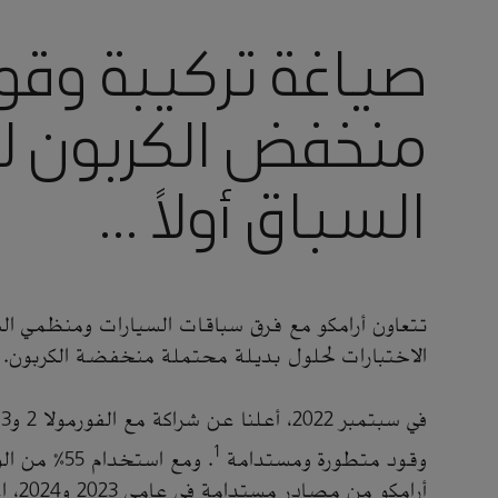
صياغة تركيبة وقو
منخفض الكربون ل
السباق أولاً …
تتعاون أرامكو مع فرق سباقات السيارات ومنظمي الس
الاختبارات لحلول بديلة محتملة منخفضة الكربون.
ف
1
وقود متطورة ومستدامة
. ومع استخد