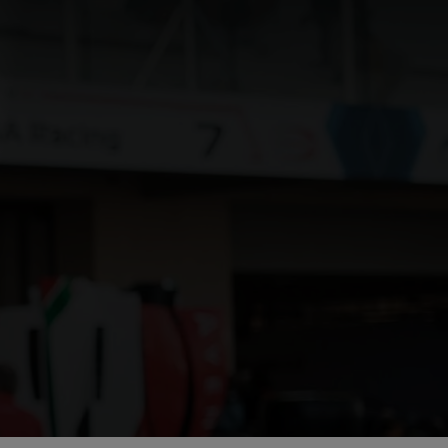
أنت في أرامكو السعودية
"كيف" كلمة بنينا بها أرامكو
الابتكار في تركيبة