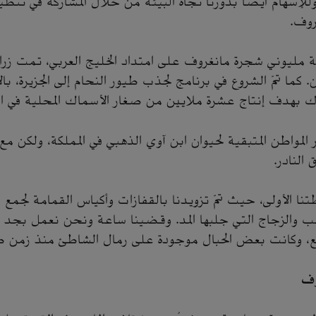
، وللإسهام أيضًا بدورنا تجاه البيئة من خلال المشاركة في تن
روف.
 كما تمّ الشروع في برنامج لجذب طيور النحام إلى الجزيرة، بال
ك بهدف إنتاج عشرة ملايين من صغار الأسماك المحلية في ال
 المواطن المتبقية لحيوان ابن آوي الذهبي في المملكة، ولكن م
 النادر.
الأولى، حيث تمّ تزويدنا بالقفازات وأكياس القمامة لجمع 
شب والزجاج التي جلبها المد. وقضينا ساعة ونحن نعمل بجد 
ع، وكانت بعض الحبال موجودة على رمال الشاطئ منذ زمن 
وف