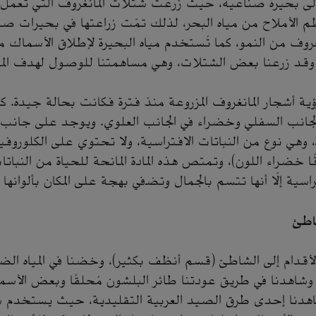
ى بحيرة صناعية، حيث زُرعت شتلات المانغروف التي تعمل
الأملاح من مياه البحر، لذلك تمّت زراعتها في بحيرات صناع
غروف من النمو، كما تُستخدم مياه البحيرة لإطلاق الأسماك م
. وقد زرعنا بعض الشتلات، وهي مساهمتنا للوصول لهدف الم
رؤية أشجار المانغروف المزروعة منذ فترة فكانت بحالة جيدة. ك
الجانب السفلي وخضراء في الجانب العلوي. ويوجد على جانب 
 وهي نوع من النباتات الافتراسية، ولا تحتوي على الكلوروفيل 
قًا خضراء اللون)، وتمتص هذه المادة المانحة للحياة من النباتا
اسية إلّا أنها تتسم بالجمال وتضفي بهجة على المكان بألوانها ا
اطئ
أقدام إلى الشاطئ (قسم أنظف بكثير)، وخضنا في المياه ال
. وشاهدنا في طريق عودتنا طائر البلشون مُحلقًا وبعض الأسم
اهدنا إحدى طرق الصيد العربية التقليدية، حيث يستخدم