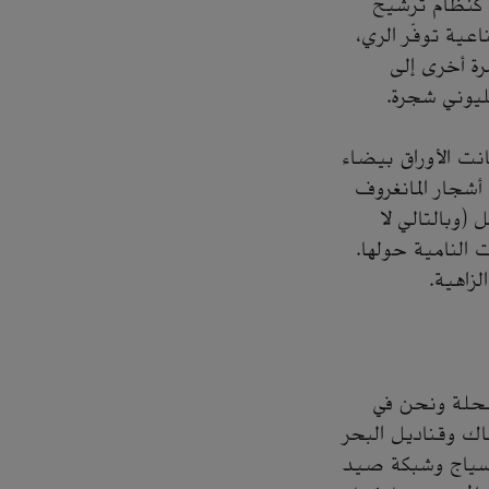
 كنظام ترشيح
ية توفّر الري،
رة أخرى إلى
ليوني شجرة.
انت الأوراق بيضاء
أشجار المانغروف
(وبالتالي لا
ت النامية حولها.
لزاهية.
ضحلة ونحن في
اك وقناديل البحر
 سياج وشبكة صيد