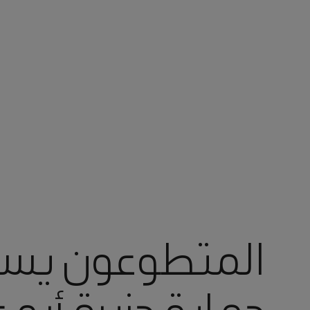
أنت في أرامكو السعودية
المتطوعون يس