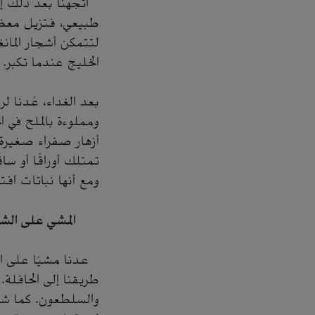
اتجهنا بعد ذلك إل
طبيعي، فتزيل معظم 
لتتمكن أشجار المان
الخليج عندما تكبر
بعد الغداء، عُدنا ل
ومملوءة بالملح في 
أزهار صفراء صغيرة،
تمتلك أوراقًا أو سا
ومع أنها نباتات افتر
المشي على الش
عدنا مشيًا على ال
طريقنا إلى الحافلة
والسلطعون. كما ش