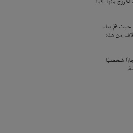
خروج منها. كما
 حيث تمّ بناء
آلاف من هذه
زًا شخصيًا
ة.