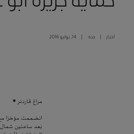
حماية جزيرة أبو
أخبار
|
جدة
|
14, يوليو 2016
مراغ قاردنر *
انضممت مؤخرًا مع ث
بُعد ساعتين شمال ا