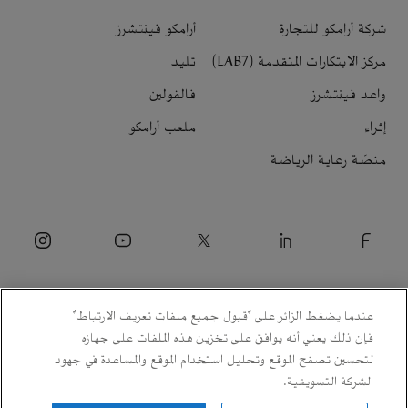
شركة أرامكو للتجارة
أرامكو فينتشرز
مركز الابتكارات المتقدمة (LAB7)
تليد
واعد فينتشرز
فالفولين
إثراء
ملعب أرامكو
منصّة رعاية الرياضة
عندما يضغط الزائر على "قبول جميع ملفات تعريف الارتباط"
فإن ذلك يعني أنه يوافق على تخزين هذه الملفات على جهازه
لتحسين تصفح الموقع وتحليل استخدام الموقع والمساعدة في جهود
الشركة التسويقية.
© 2026 شركة الزيت العربية السعودية.