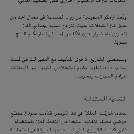
انبعاثات غازات الاحتباس الحراري على الصعيد العالمي.
وتُعَدُّ أرامكو السعودية من رواد الصناعة في مجال الحد من
حرق غاز الشعلات، حيث تتراوح نسبة إجمالي الغاز
المحروق باستمرار، دون %1 من إجمالي الغاز الخام المنتج
سنويًا.
وستمضي المشاريع الأخرى للتكيف مع التغير المناخي قُدُمًا،
بما في ذلك تطوير نظام استخلاص الكربون من انبعاثات
عوادم السيارات وتخزينه.
التنمية المستدامة
عندما شاركت المملكة في هذا المؤتمر، قدّمت نموذجَ مقطعٍ
عرضيٍ مصغرٍ لتقنية استخلاص النفط المعزّز باستخدام
ثاني أكسيد الكربون، التي تستخدمها الشركة في العثمانية،