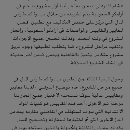
هشام الدرهلي: «نحن نفتخر أننا أول مشروع ضخم في
أرامكو السعودية يتم تشييده من خلال مبادرة كفاءة رأس
المال التي تركز على خفض التكاليف مع تطبيق أفضل
المعايير والمقاييس والمواصفات في أرامكو السعودية، وإنجاز
المشروع في وقته المحدد، وكذلك تحسين جميع الإجراءات
وتنفيذ مراحل المشروع». كما يتطلب تطبيقها وجود فريق
مشروع متكامل يتميز بالفاعلية ويعمل ضمن أطر حديثة
في إنشاء المشاريع العملاقة.
وحول كيفية التأكد من تطبيق مبادرة كفاءة رأس المال في
جميع مراحل المشروع، جاء توضيح الدرهلي: «لدينا معايير
ومقاييس عالمية سوف تُستخدم لاختبار جميع إنجازاتنا
مرحلة تلو الأخرى. أحد هذه المقاييس هو كميات المواد
الانشائية التي سوف تُستهلك في الفاضلي مقارنة بمعامل
الغاز الأخرى التي تم اختيارها للمقارنة وتصحيح المسار،
وكذلك مقياس التكلفة والجدولة واللذين نستخدمهما في