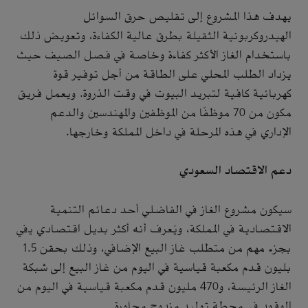
يهدف هذا المشروع إلى تقليص حرق السوائل
الهيدروكربونية الثقيلة بطرق عالية الكفاءة، وتعويض ذلك
باستخدام الغاز الأكثر كفاءة وخاصة في فصل الصيف حيث
يزداد الطلب المحلي على الطاقة من أجل توفير قوة
كهربائية كافية لتبريد البيوت في وقت الذروة. ويعمل فريق
مكون من 70 موظفًا من الموظفين والمهندسين والدعم
الإداري في هذه المرحلة في داخل المملكة وخارجها.
دعم الاقتصاد السعودي
سيكون مشروع الغاز في الفاضلي أحد دعائم التنمية
الاقتصادية في المملكة، ويُعرف أنه أكثر بديل اقتصادي يفي
بجزء مهم من متطلب غاز البيع الإضافي، وذلك بحقن 1.5
بليون قدم مكعبة قياسية في اليوم من غاز البيع إلى شبكة
الغاز الرئيسة، و470 مليون قدم مكعبة قياسية في اليوم من
الوقود في محطة توليد مزدوج مجاورة.