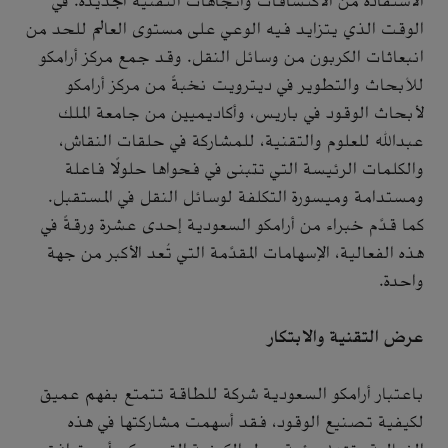
الاستفادة من الاكتشافات واتجاهات التقنية الجديدة. في
الوقت الذي يتزايد فيه الوعي على مستوى العالم للحد من
انبعاثات الكربون من وسائل النقل. وقد جمع مركز أرامكو
للأبحاث والتطوير في ديترويت نخبةً من مركز أرامكو
لأبحاث الوقود في باريس، وأكاديميين من جامعة الملك
عبدالله للعلوم والتقنية، للمشاركة في حلقات النقاش،
والكلمات الرئيسة التي تتبنى في فحواها حلولًا فاعلة
ومستدامة وميسورة التكلفة لوسائل النقل في المستقبل.
كما قدَّم خبراء من أرامكو السعودية إحدى عشرة ورقةً في
هذه الفعالية، الإسهامات المقدَّمة التي تُعد الأكبر من جهة
واحدة
.
عرض التقنية والابتكار
باعتبار أرامكو السعودية شركة للطاقة تتمتع بفهم عميق
لكيفية تصنيع الوقود، فقد أسهمت مشاركتها في هذه