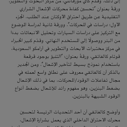
إلى ذلك. وقدم كاي مورقانتي، من مركز البحوث والتطوير،
ورقةً بعنوان "تحسين كفاءة محركات الإشعال الشراري
التقليدية عن طريق احتراق الأوكتان عند الطلب. الجزء
الأول: دراسات في المحركات". وورقة ثانية لدراسة الموضوع
مع التركيز على دراسات السيارات وتحليل الانبعاثات بدءًا
من البئر ووصولًا إلى المستخدم النهائي. وقدَّم كبير الخبراء
في مركز مختبرات الأبحاث والتطوير في أرامكو السعودية،
قوتام كالغاتقي، ورقةً بعنوان: "التنبؤ بوجود قرقعة
باستخدام نموذج بسيط لتأخير الإشعال". ومن الجدير
بالذكر أن كالغاتقي معروف على نطاق واسع لعمله في
مجال تفاعلات الوقود/المحركات، بما في ذلك الإشعال
بضغط البنزين، وهو مفهوم رائد للإشعال بضغط أنواع
الوقود الشبيهة بالبنزين.
وأوضح كالغاتقي أن أحد التحديات الرئيسة لتحسين
محرك الاحتراق الداخلي الذي يعمل بشرارة الإشعال،