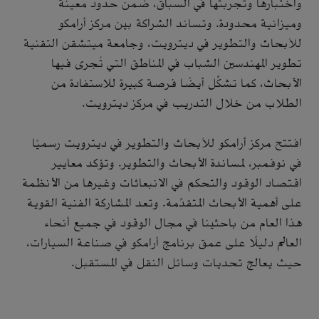
واختبارها وتجربتها في السباق، ضمن حدود معينة
وميزانية محدودة. وتساند الشراكة بين مركز أرامكو
للأبحاث والتطوير في ديترويت، وجامعة ميتشقن التقنية
تطوير المهندسين الشباب في المناطق التي تُجرى فيها
الأبحاث، كما تشكِّل أيضًا فرصة كبيرة للاستفادة من
الطلاب من خلال التدريب في مركز ديترويت.
افتتح مركز أرامكو للأبحاث والتطوير في ديترويت رسميًا
في نوفمبر، لمساندة الأبحاث والتطوير. وتؤكد معايير
اقتصاد الوقود والتحكم في الانبعاثات وغيرها من الأنظمة
على أهمية الأبحاث المتقدِّمة. وتعد المشاركة الفنية القوية
هذا العام من باحثينا في مجال الوقود في جميع أنحاء
العالم دليلًا على عمق برنامج أرامكو في صناعة السيارات،
حيث يعالج تحديات وسائل النقل في المستقبل.