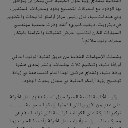
الفعالية بتقديم رؤية حول الكيفية التي يمكن أن يتوافق
بها الوقود مع المحركات لتصنيع وقود ومحركات المستقبل.
وفي هذه المناسبة، قال رئيس مركز أرامكو للأبحاث والتطوير
في ديترويت، ديفيد كليري: "لقد وفرت جمعية مهندسي
السيارات المكان المناسب لعرض تقنياتنا والتزامنا بابتكار
محرك وقود ملائم."
وشملت الإسهامات المقدَّمة من فريق تقنية الوقود العالمي
أوراقًا فنية، وتنظيم ثلاث جلسات، ونشر إحدى عشرة
ورقة فنية، وتقديم عرضين لهذا العام للمساعدة في زيادة
توضيح رؤية أرامكو العالمية في مجال بحوث الوقود.
ركزت الجلسة الفنية المميزة حول تقنية دفع/ نقل الحركة
على عددٍ من الأوراق التي قدَّمتها أرامكو السعودية، بسبب
تركيز الشركة على المكونات الرئيسة التي تولد الدفع في
محركات السيارات، وأدوات نقل الحركة وأعمدة المحرك وما