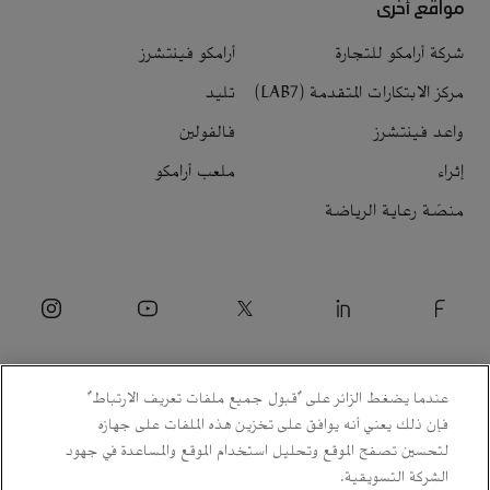
مواقع أخرى
شركة أرامكو للتجارة
أرامكو فينتشرز
مركز الابتكارات المتقدمة (LAB7)
تليد
واعد فينتشرز
فالفولين
إثراء
ملعب أرامكو
منصّة رعاية الرياضة
عندما يضغط الزائر على "قبول جميع ملفات تعريف الارتباط"
فإن ذلك يعني أنه يوافق على تخزين هذه الملفات على جهازه
لتحسين تصفح الموقع وتحليل استخدام الموقع والمساعدة في جهود
الشركة التسويقية.