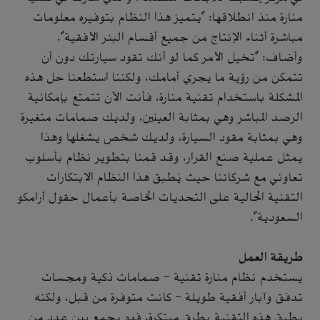
منارة منذ انطلاقها: "يتميز هذا النظام بتوفيره معلومات
مباشرة أثناء الإنتاج من جميع أقسام البئر الأفقية".
وأضاف: "تخيل الأمر كما لو أنك تقود سيارتك دون أن
تتمكن من رؤية ما يجري أمامك، ولكننا استطعنا حل هذه
المشكلة باستخدام تقنية منارة، فأنت الآن تتمتع بإمكانية
الرصد المباشر وهي بمثابة العينين، ولديك صمامات متغيرة
وهي بمثابة مقود السيارة، ولديك شخص يشغلها وهذا
يمثل عملية صنع القرار، وقد قمنا بتطوير نظام بأسلوب
تعاوني مع شركائنا حيث يُطبق هذا النظام الابتكارات
التقنية الحالية على التحديات الخاصة بأعمال حقول أرامكو
السعودية".
طريقة العمل
يستخدم نظام منارة تقنية - صمامات ذكية ومجسات
تدفق وآبار أفقية طويلة – كانت متوفرة من قبل، ولكنه
يطبق هذه التقنية بطرق مبتكرة، فهو يجمع بين عدد من