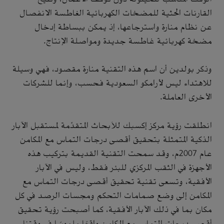
القارنات الحثية للمضخات الكهربائية الغاطسة الانفصال
عن نظام منارة واسترجاعها، إذ يمكن ببساطة إدخال
مضخة كهربائية غاطسة جديدة ومواصلة الإنتاج.
وذكر بولدين أن اسم هذه التقنية منارة مقصود، فهي وسيلة
للاهتداء ليس لأرامكو السعودية فحسب، وإنما للشركات
الأخرى العاملة.
انطلقت رؤية مركز إكسبك للأبحاث المتقدِّمة لمستقبل الآبار
الذكية المتمثلة بتحقيق أقصى درجات التماس مع المكامن
عام 2007م، وقد سمحت التقنية القديمة بتركيب هذه
الأجهزة في الثقب المركزي للبئر فقط، وليس في الآبار
الأفقية، وتسعى تقنية تحقيق أقصى درجات التماس مع
المكامن إلى وضع صمامات التحكم ومجسات الرصد في كل
مكان بما في ذلك الآبار الأفقية، كما أصبحت رؤية تحقيق
أقصى درجات التماس مع المكامن واقعًا ملموسًا في وقتنا