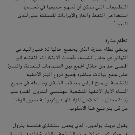
التطبيقات التي يمكن أن تُسهم جميعها في تحسين
استخلاص النفط والغاز والإيرادات للمملكة على المدى
البعيد".
نظام منارة
يرتقي نظام منارة، الذي يخضع حاليًا للاختبار الميداني
النهائي في حقل الشيبة، بأحدث الابتكارات التقنية إلى
أقصى حدٍ من خلال الجمع بين الصمامات المتعددة، والقدرة
على جمع بيانات مباشرة لجميع فروع البئر الأفقية
المتشعبة. ويمنح قياس معدلات التدفق وضبطه في جميع
أقسام الآبار الأفقية المتشعبة، مهندسي البترول القدرة على
زيادة معدل استخلاص المواد الهيدروكربونية بمرور الوقت
من كل بئر تتبع هذا الأسلوب.
يقول بريت بولدين، الذي يعمل استشاري هندسة بترول
في مركز إكسبك للأبحاث المتقدِّمة، والذي شارك في تقنية