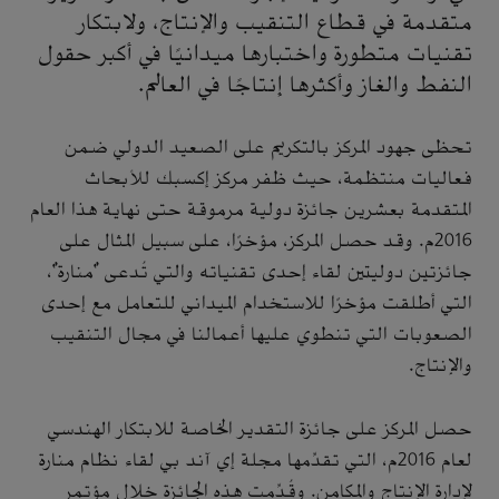
متقدمة في قطاع التنقيب والإنتاج، ولابتكار
تقنيات متطورة واختبارها ميدانيًا في أكبر حقول
النفط والغاز وأكثرها إنتاجًا في العالم.
تحظى جهود المركز بالتكريم على الصعيد الدولي ضمن
فعاليات منتظمة، حيث ظفر مركز إكسبك للأبحاث
المتقدمة بعشرين جائزة دولية مرموقة حتى نهاية هذا العام
2016م. وقد حصل المركز، مؤخرًا، على سبيل المثال على
جائزتين دوليتين لقاء إحدى تقنياته والتي تُدعى "منارة"،
التي أطلقت مؤخرًا للاستخدام الميداني للتعامل مع إحدى
الصعوبات التي تنطوي عليها أعمالنا في مجال التنقيب
والإنتاج.
حصل المركز على جائزة التقدير الخاصة للابتكار الهندسي
لعام 2016م، التي تقدِّمها مجلة إي آند بي لقاء نظام منارة
لإدارة الإنتاج والمكامن. وقُدِّمت هذه الجائزة خلال مؤتمر