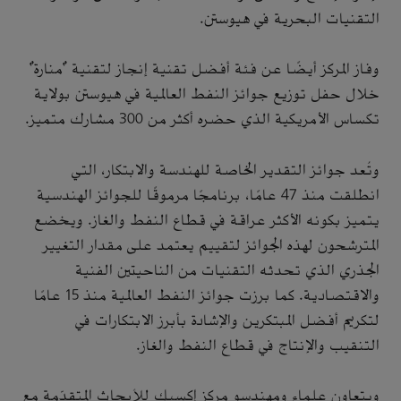
التقنيات البحرية في هيوستن.
وفاز المركز أيضًا عن فئة أفضل تقنية إنجاز لتقنية "منارة"
خلال حفل توزيع جوائز النفط العالمية في هيوستن بولاية
تكساس الأمريكية الذي حضره أكثر من 300 مشارك متميز.
وتُعد جوائز التقدير الخاصة للهندسة والابتكار، التي
انطلقت منذ 47 عامًا، برنامجًا مرموقًا للجوائز الهندسية
يتميز بكونه الأكثر عراقة في قطاع النفط والغاز. ويخضع
المترشحون لهذه الجوائز لتقييم يعتمد على مقدار التغيير
الجذري الذي تحدثه التقنيات من الناحيتين الفنية
والاقتصادية. كما برزت جوائز النفط العالمية منذ 15 عامًا
لتكريم أفضل المبتكرين والإشادة بأبرز الابتكارات في
التنقيب والإنتاج في قطاع النفط والغاز.
ويتعاون علماء ومهندسو مركز إكسبك للأبحاث المتقدّمة مع