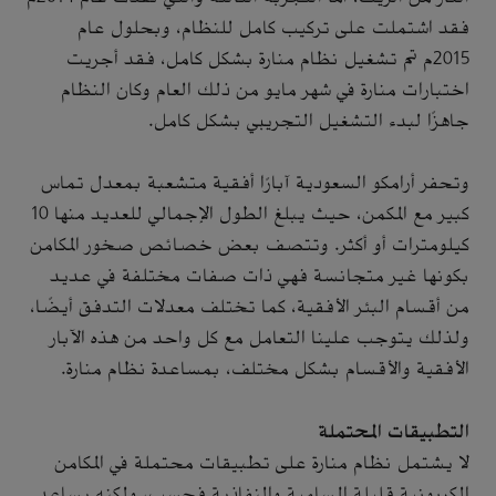
فقد اشتملت على تركيب كامل للنظام، وبحلول عام
2015م تم تشغيل نظام منارة بشكل كامل، فقد أجريت
اختبارات منارة في شهر مايو من ذلك العام وكان النظام
جاهزًا لبدء التشغيل التجريبي بشكل كامل.
وتحفر أرامكو السعودية آبارًا أفقية متشعبة بمعدل تماس
كبير مع المكمن، حيث يبلغ الطول الإجمالي للعديد منها 10
كيلومترات أو أكثر. وتتصف بعض خصائص صخور المكامن
بكونها غير متجانسة فهي ذات صفات مختلفة في عديد
من أقسام البئر الأفقية، كما تختلف معدلات التدفق أيضًا،
ولذلك يتوجب علينا التعامل مع كل واحد من هذه الآبار
الأفقية والأقسام بشكل مختلف، بمساعدة نظام منارة.
التطبيقات المحتملة
لا يشتمل نظام منارة على تطبيقات محتملة في المكامن
الكربونية قليلة المسامية والنفاذية فحسب، ولكنه يساعد