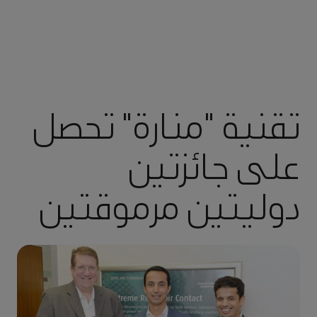
تقنية "منارة" تحصل
على جائزتين
دوليتين مرموقتين