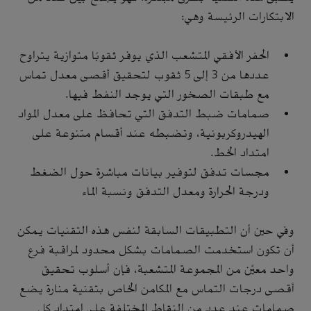
الابتكارات الرئيسة وهي:
الحفر الأفقي المتشعب الذي يوفر ثقوبًا متوازية يتراوح
عددها من 3 إلى 5 ثقوب لتحقيق أقصى معدل تماس
مع طبقات الصخور التي يوجد النفط فيها.
صمامات ضبط التدفق التي تحافظ على معدل المواد
الهيدروكربونية، وتضبطه عند أقسام متنوعة على
امتداد الخط.
مجسات تدفق لتوفير بيانات مباشرة حول الضغط
ودرجة الحرارة ومعدل التدفق ونسبة الماء
وفي حين أن التطبيقات السابقة لنفس هذه التقنيات يمكن
أن تكون استخدمت الصمامات بشكل محدود لمراقبة فرع
واحد معيَّن من المجموعة المتشعبة، فإن أسلوب تحقيق
أقصى درجات التماس مع المكامن الخاص بتقنية منارة يضع
صمامات عند عدد من النقاط المختلفة على امتداد كل