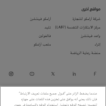
مواقع أخرى
شركة أرامكو للتجارة
أرامكو فينتشرز
مركز الابتكارات المتقدمة (LAB7)
تليد
واعد فينتشرز
فالفولين
إثراء
ملعب أرامكو
منصّة رعاية الرياضة
عندما يضغط الزائر على "قبول جميع ملفات تعريف الارتباط"
فإن ذلك يعني أنه يوافق على تخزين هذه الملفات على جهازه
لتحسين تصفح الموقع وتحليل استخدام الموقع والمساعدة في جهود