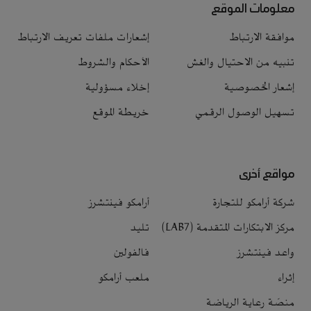
معلومات الموقع
موافقة الارتباط
إشعارات ملفات تعريف الارتباط
تنبيه من الاحتيال والغش
الأحكام والشروط
إشعار الخصوصية
إخلاء مسؤولية
تسهيل الوصول الرقمي
خريطة الموقع
مواقع أخرى
شركة أرامكو للتجارة
أرامكو فينتشرز
مركز الابتكارات المتقدمة (LAB7)
تليد
واعد فينتشرز
فالفولين
إثراء
ملعب أرامكو
منصّة رعاية الرياضة