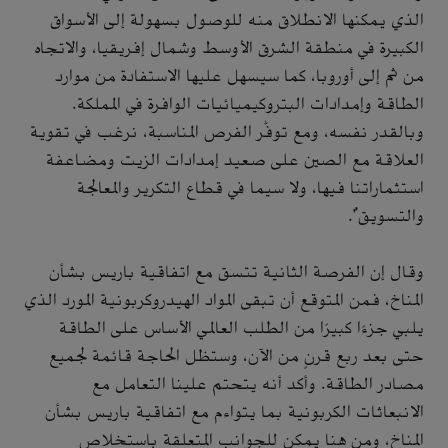
الذي يمكنها الانطلاق منه للوصول بسهولة إلى الأسواق
الكبيرة في منطقة الشرق الأوسط وشمال إفريقيا، والاتجاه
من ثم إلى أوروبا، كما سيسهل عليها الاستفادة من موارد
الطاقة وإمدادات البتروكيميائيات الوافرة في المملكة.
وبالقدر نفسه، ومع توفُّر الفرص المناسبة، نرغب في تقوية
العلاقة مع الصين على صعيد إمدادات الزيت ومضاعفة
استثماراتنا فيها، ولا سيما في قطاع التكرير والمعالجة
والتسويق".
وقال إن الفرصة الثانية تتسق مع اتفاقية باريس بشأن
المناخ، فمن المتوقع أن تبقى المواد الهيدروكربونية المورد الذي
يلبي جزءًا كبيرًا من الطلب العالمي الأساس على الطاقة
حتى بعد ربع قرنٍ من الآن، وستظل الحاجة قائمة لجميع
مصادر الطاقة. وأكد أنه يتحتم علينا التعامل مع
الانبعاثات الكربونية بما يتواءم مع اتفاقية باريس بشأن
المناخ، ومن هنا يمكن للجوانب المتعلقة باستخلاص