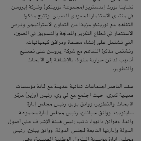
تشاينا نورث إندستريز (مجموعة نورينكو) وشركة إيروسن
في منتدى الاستثمار السعودي الصيني. وتتيح مذكرة
التفاهم مع نورينكو مزيدًا من التعاون الاستراتيجي وفرص
الاستثمار في قطاع التكرير والمعالجة والتسويق في الصين،
التي تشتمل على إنشاء مصفاة ومرافق كيميائيات.
وتشتمل مذكرة التفاهم مع شركة إيروسن على تصنيع
أنابيب لدائن حرارية مقواة، بالإضافة إلى الأبحاث
والتطوير.
عقد الناصر اجتماعات ثنائية عديدة مع قادة مؤسسات
صينية كبرى، حيث اجتمع مع لي وي، رئيس (وزير) مركز
الأبحاث والتطوير، ووانق يوبو، رئيس مجلس إدارة
ساينوبك، ووانق جيانلن، رئيس مجلس إدارة مجموعة
واندا، وهوانق دانهوا، نائب رئيس هيئة الإشراف على أصول
الدولة وإدارتها التابعة لمجلس الدولة، ووانق ييلين، رئيس
مجلس إدارة مؤسسة البترول الوطنية الصينية، وهي