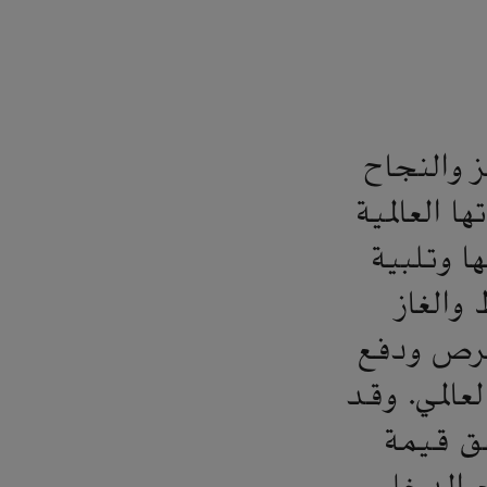
تميز والنجاح
 العالمية
ا وتلبية
والغاز
لفرص ودفع
المي. وقد
ق قيمة