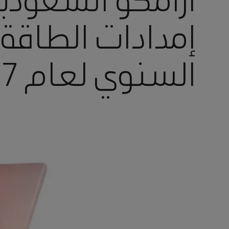
أرامكو السعودية
إمدادات الطاقة ل
السنوي لعام 2017م