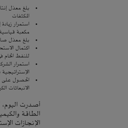
المكثفات
مكعبة قياسية 
بلغ معدّل صادرات النفط 
اكتمال الاستحو
للنفط الخام في
استمرار الشرك
الإستراتيجية ف
الانبعاثات الكر
أصدرت اليوم، أر
الإنجازات الإست