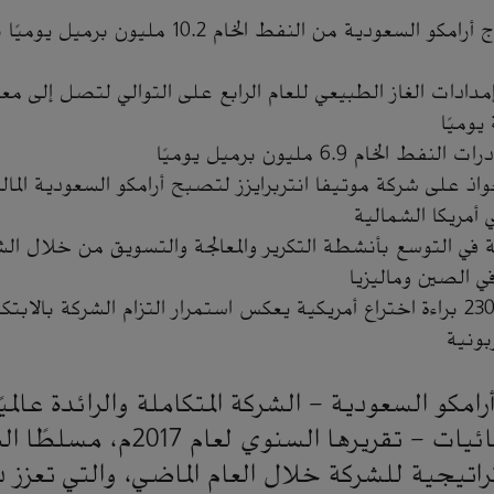
بلغ معدّل إنتاج أرامكو السعودية من النفط الخام 10.2 م
يوميًا
الخام 6.9 مليون برميل يوميًا
اذ على شركة موتيفا انتربرايزز لتصبح أرامكو السعودية الما
 أمريكا الشمالية
ة في التوسع بأنشطة التكرير والمعالجة والتسويق من خلال ال
ي الصين وماليزيا
الحصول على 230 براءة اختراع أمريكية يعكس استمرار التزام الشركة بالاب
بونية
امكو السعودية - الشركة المتكاملة والرائدة عالمي
الطاقة والكيميائيات - تقريرها السنوي ل
راتيجية للشركة خلال العام الماضي، والتي تعزز 