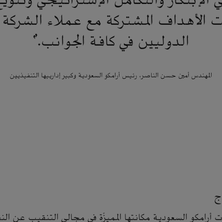
الإبتكار والتكامل الإستراتيجي وتنوي
 الأهداف المشتركة مع عملاء الشركة و
الدوليين في كافة الجوانب."
المهندس أمين حسن الناصر، رئيس أرامكو السعودية وكبير إدارييها التنفيذيين
ج
201م، عززت أرامكو السعودية مكانتها المميزّة في مجالي التنقيب عن ال