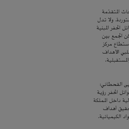
ث المتقدِّمة
وردة. ولا تدل
 الحفر المبنية
ن الجمع بين
استطاع مركز
تلبي الأهداف
لمستقبلية،
يى القحطاني:
ائل الحفر رؤية
مالية داخل المملكة
تحقيق أهداف
اد الكيميائية.