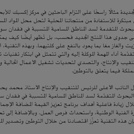
لجديدة مثالًا راسخًا على التزام الباحثين في مركز إكسبك للأبحا
بتكرة للاستفادة من منتجاتنا المحلية لتحل محل المواد المست
حوث المتقدمة لسد المناطق المسامية المتسببة في فقدان سوائل
ى جدوى هذا المنتج الجديد فحسب، بل تُظهر أيضًا كيف يمك
ت والغاز معًا بما يعود بالنفع على كلتيهما. وبهذه التقنية، 
دِّمة أداء المهمة الموكلة إليه والتي تتمثل في ابتكار تقنيات 
تنقيب والإنتاج، والتصدي لتحديات تشغيل الأعمال الحالية وا
مملكة فيما يتعلق بالتوطين.
 النائب الأعلى للرئيس للتنقيب والإنتاج الأستاذ محمد يح
بحوث المتقدِّمة لسد المناطق المسامية المتسببة في فقدان سو
 2030 من خلال زيادة فاعلية أهداف برنامج تعزيز القيمة المضافة الإج
لخبرة الفنية الوطنية، واستحداث فرص العمل. وبالإضافة إلى 
إن هذه التقنية تعزِّز اقتصادنا من خلال التوطين وتصدير المو