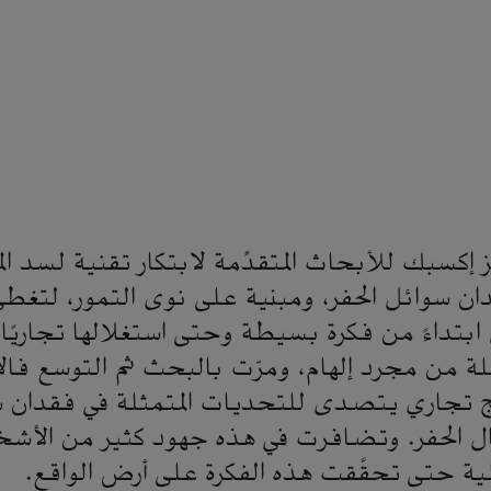
إكسبك للأبحاث المتقدِّمة لابتكار تقنية لسد ال
قدان سوائل الحفر، ومبنية على نوى التمور، لتغطي
بتداءً من فكرة بسيطة وحتى استغلالها تجاريًا.
 من مجرد إلهام، ومرّت بالبحث ثم التوسع فالاخ
ج تجاري يتصدى للتحديات المتمثلة في فقدان س
ال الحفر. وتضافرت في هذه جهود كثير من الأش
لية حتى تحقَّقت هذه الفكرة على أرض الواقع.