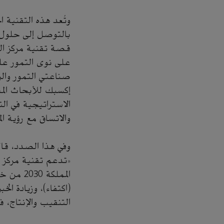
وتُعد هذه التقنية ا
بالتوصل إلى حلول م
قصة تقنية مركز الب
على نوى التمور عل
صناعتي التمور والزي
إكسبك للأبحاث المتق
الاستراتيجية في ال
والاتساق مع رؤية ال
وفي هذا الصدد، قال
«تدعم تقنية مركز ال
المملكة
(اكتفاء)، وزيادة ا
التنقيب والإنتاج، ف