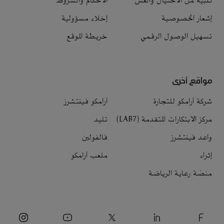
تنبيه من الاحتيال والغش
الأحكام والشروط
إشعار الخصوصية
إخلاء مسؤولية
تسهيل الوصول الرقمي
خريطة الموقع
مواقع أخرى
شركة أرامكو للتجارة
أرامكو فينتشرز
مركز الابتكارات المتقدمة (LAB7)
تليد
واعد فينتشرز
فالفولين
إثراء
ملعب أرامكو
منصّة رعاية الرياضة