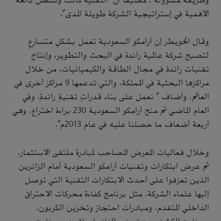
وطريقة مسؤولة"، مضيفًا أن "التقنية كانت وستظل بالغة
الأهمية في إستراتيجية الشركة طويلة المدى".
وقال الخويطر إن أرامكو السعودية تعمل بشكلٍ متسارعٍ
لتصبح شركة عالمية رائدة في البحث والتطوير، وإنتاج
تقنيات رائدة في مجال الطاقة والكيميائيات، من خلال
مراكزها البحثية في المملكة، والتي تدعمها 9 مراكز أخرى في
العالم. وأضاف " نعمل على بناء قدراتٍ تقنيةٍ رائدةٍ. وفي
العام الماضي تم منح أرامكو السعودية 230 براءة اختراع، وهي
أربعة أضعاف ما حصلنا عليه في عام 2013م".
وخلال فعاليات المعرض المصاحب لمبادرة ملتقى الاستثمار،
تم عرض ابتكارات وتقنيات أرامكو السعودية أمام الزائرين
الذين تعرّفوا على أحدث الابتكارات التقنية التي توصل
إليها علماء الشركة، مثل برنامج كفاءة محركات الاحتراق
الداخلي المتقدم، ومبادرات احتجاز وتخزين الكربون،