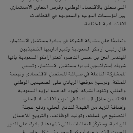
التي تتعلق بالاقتصاد الوطني، وفرص التعاون الاستثماري
بين المؤسسات الدولية والسعودية في القطاعات
الاقتصادية المختلفة.
وتعليقًا على مشاركة الشركة في مبادرة مستقبل الاستثمار،
قال رئيس أرامكو السعودية وكبير إدارييها التنفيذيين،
المهندس أمين بن حسن الناصر: "تعتز أرامكو السعودية بأنها
شريك إستراتيجي لمبادرة مستقبل الاستثمار، وتسعى
للمشاركة الفاعلة في صياغة المستقبل الاقتصادي ونهضة
المملكة، وترسيخ موقعها الريادي على الصعيدين الوطني
والعالمي. وتقود الشركة الجهود الداعمة لرؤية السعودية
2030 من خلال المساعدة في تنويع الاقتصاد المحلي،
وإضافة المزيد من القيمة للناتج المحلي، ودفع عجلة
التصنيع في المملكة، وتوليد الوظائف، والترويج للأعمال
الريادية. وستركّز النقاشات، التي تشهدها المبادرة، على الدور
المحوري الذي تلعبه أرامكو السعودية بشكلٍ خاص في