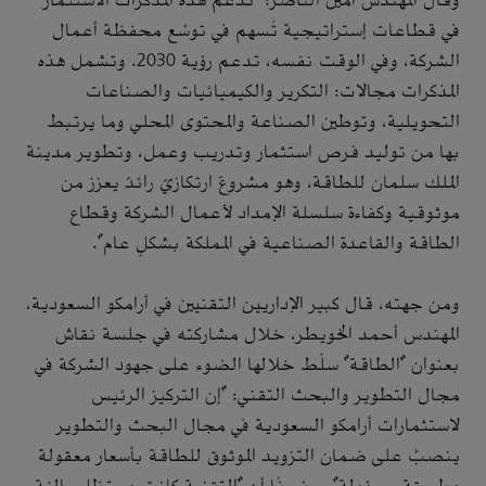
وقال المهندس أمين الناصر: "تدعم هذه المذكرات الاستثمار
في قطاعات إستراتيجية تُسهم في توسُّع محفظة أعمال
الشركة، وفي الوقت نفسه، تدعم رؤية 2030. وتشمل هذه
المذكرات مجالات: التكرير والكيميائيات والصناعات
التحويلية، وتوطين الصناعة والمحتوى المحلي وما يرتبط
بها من توليد فرص استثمار وتدريب وعمل، وتطوير مدينة
الملك سلمان للطاقة، وهو مشروعٌ ارتكازيٌ رائدٌ يعزز من
موثوقية وكفاءة سلسلة الإمداد لأعمال الشركة وقطاع
الطاقة والقاعدة الصناعية في المملكة بشكلٍ عام".
ومن جهته، قال كبير الإداريين التقنيين في أرامكو السعودية،
المهندس أحمد الخويطر، خلال مشاركته في جلسة نقاش
بعنوان "الطاقة" سلّط خلالها الضوء على جهود الشركة في
مجال التطوير والبحث التقني: "إن التركيز الرئيس
لاستثمارات أرامكو السعودية في مجال البحث والتطوير
ينصبُّ على ضمان التزويد الموثوق للطاقة بأسعار معقولة