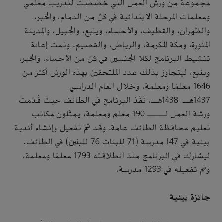
مجموعة من ورش العمل التي خُصّصت لتدريب معلمي
ومعلمات المرحلة الابتدائية في كلٍّ من الدمام، والخبر،
والظهران، والقطيف، والأحساء، وينبع، والجبيل، والمدينة
المنورة، ومكة المكرمة، والرياض، والقصيم. وتمت إعادة
تنشيط البرنامج لكلا الجنسين في كلّ من الأحساء، والخبر،
وينبع، ليتجاوز بذلك عدد الملتحقين بهذه الورش أكثر من
1646 معلمًا ومعلمة. وخلال العام الدراسي
1437هـ-1438هـ، نُفّذ البرنامج في الطائف حيث قُدّمت
ورشة العمل لـــ 190 معلم ومعلمة، يمثّلون مكاتب
تعليم محافظة الطائف عامة. وقد تمّ تفعيل وإنشاء أندية
بيئية في 147 مدرسة (71 للبنات 76 للبنين) في الطائف،
ليشارك في البرنامج منذ انطلاقته 1793 معلمًا ومعلمة،
وتم تفعيله في 1293 مدرسة.
جائزة بيئية