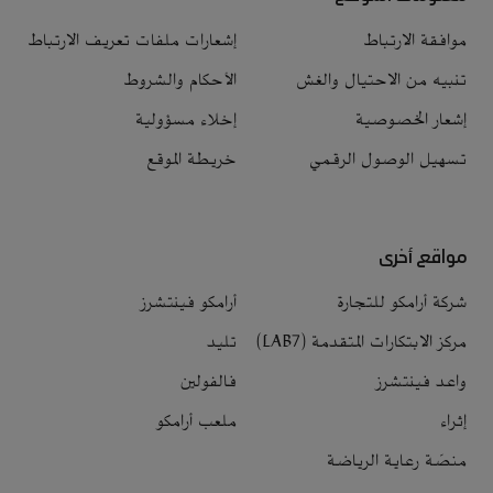
موافقة الارتباط
إشعارات ملفات تعريف الارتباط
تنبيه من الاحتيال والغش
الأحكام والشروط
إشعار الخصوصية
إخلاء مسؤولية
تسهيل الوصول الرقمي
خريطة الموقع
مواقع أخرى
شركة أرامكو للتجارة
أرامكو فينتشرز
مركز الابتكارات المتقدمة (LAB7)
تليد
واعد فينتشرز
فالفولين
إثراء
ملعب أرامكو
منصّة رعاية الرياضة