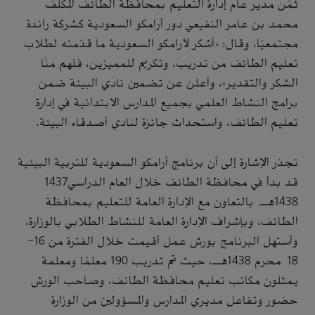
ثمّن مدير عام إدارة التعليم بمحافظة الطائف المكلّف
محمد بن عامر النفيعي دور أرامكو السعودية كشركة رائدة
مجتمعيًا، وقال: «أشكر لأرامكو السعودية ما قدّمته لطلاب
تعليم الطائف من تدريب، وتكريم للمميزين، فلهم منّا
الشكر والتقدير»، وأعلن عن تضمين نادي البيئة ضمن
برامج النشاط العلمي بجميع المدارس الابتدائية في إدارة
تعليم الطائف، واستحداث جائزة لنادي أصدقاء البيئة.
تجدُر الإشارة إلى أن برنامج أرامكو السعودية للتربية البيئية
قد بدأ في محافظة الطائف خلال العام الدراسي1437
1438هـ بالتعاون مع الإدارة العامة للتعليم بمحافظة
الطائف، وبإشراف الإدارة العامة للنشاط الطلابي بالوزارة،
وأستهل البرنامج بورش عمل أقيمت خلال الفترة من 16-
18 محرم 1438هـ، حيث تم تدريب 190 معلمًا ومعلمة
يمثلون مكاتب تعليم محافظة الطائف، وصاحب الورش
حضور وتفاعل مديري المدارس والمسؤولين من الوزارة