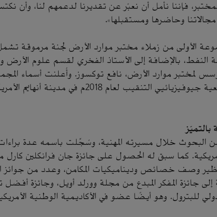
مختبر، فإننا نأمل أن نعبّر عن تقديرنا لدعمهم لنا، وأن نكت
ي مجالاتنا وحاضرها ومستقبلها».
موعة الأولى من زملاء مختبر موارد الأرض لجنة مرموقة تشم
 النفط، بالإضافة إلى الأستاذ الفخري لقسم علوم الأرض وا
لمؤسس لمختبر موارد الأرض، نافع توكسوز. وأُعلنت أسماء المجم
الملتقى السنوي لجمعية جيوفيزيائيي التنقيب لعام 2018م في 
بالتميّز
ن البحوث خلال مسيرته المهنية، وسُجِّلت باسمه عدة براءات
لأمريكية. كما سبق له الحصول على جائزة جان فرانكلين كارل
ظير وصف خصائص وديناميكيات المكامن، وعدد من جوائز الع
 إلى جائزة المفكر المبدع من مجلة وورلد أويل، وجائزة أفضل 
ي للبترول. وهو أيضًا عضو في الأكاديمية الوطنية الأمريكي