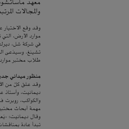
معهد ماساتشوست
والمجالات المرتب
وقد وقع الاختيار 
موارد الأرض، التي ت
في شركة شل، ديرك 
تشينغ. وسيدُعى الز
طلاب مختبر موارد 
منظور ميداني جدي
وقد علق كلٌّ من ال
ديمانيت، وأستاذ ع
والكواكب، روبرت فا
مهمة أبحاث مختبر م
وقال ديمانيت: «يُع
تبدأ عادة بمناقشات