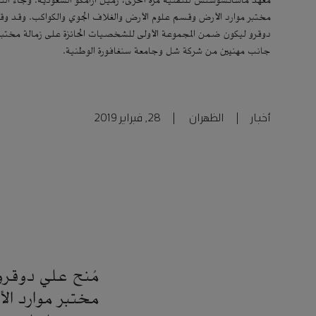
معهد ماساتشوستس للتقنية مرة أخرى، زميل أرامكو السعودية. وجاء التكر
مختبر موارد الأرض وقسم علوم الأرض والغلاف الجوي والكواكب. وقد وقع
دوقرو ليكون ضمن المجموعة الأولى للشخصيات الحائزة على زمالة مختبر 
جانب مهنيين من شركة شل وجامعة سنغافورة الوطنية.
أخبار
|
الظهران
|
28, فبراير 2019
مُنح علي دوقرو،
مختبر موارد ال