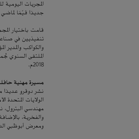
المجريات اليومية لل
جديدًا قيِّمًا لماض
قامت باختيار المج
تنفيذيين في صناعة
والكواكب والمدير ا
2018م.
مسيرة مهنية حافلة 
نشر دوقرو عديدًا م
الولايات المتحدة ا
مهندسي البترول، ن
والفخرية، بالإضافة
ومعرض أبوظبي الدول