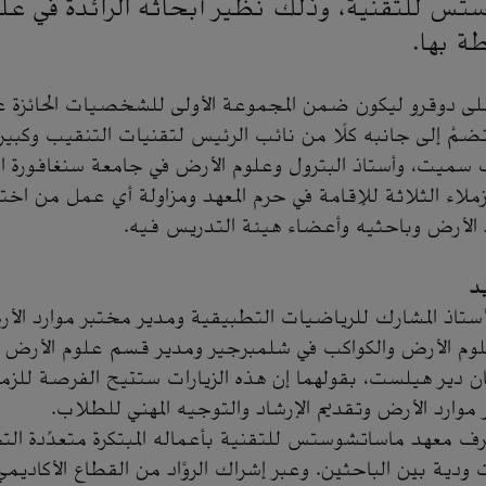
س للتقنية، وذلك نظير أبحاثه الرائدة في علوم
طة بها.
على دوقرو ليكون ضمن المجموعة الأولى للشخصيات الحائزة ع
ضمُّ إلى جانبه كلًا من نائب الرئيس لتقنيات التنقيب وكبير 
سميت، وأستاذ البترول وعلوم الأرض في جامعة سنغافورة الو
ملاء الثلاثة للإقامة في حرم المعهد ومزاولة أي عمل من اختي
الأرض وباحثيه وأعضاء هيئة التدريس فيه.
د
أستاذ المشارك للرياضيات التطبيقية ومدير مختبر موارد الأ
لوم الأرض والكواكب في شلمبرجير ومدير قسم علوم الأرض و
ن دير هيلست، بقولهما إن هذه الزيارات ستتيح الفرصة للزمل
وارد الأرض وتقديم الإرشاد والتوجيه المهني للطلاب.
رف معهد ماساتشوستس للتقنية بأعماله المبتكرة متعدِّدة ا
 ودية بين الباحثين. وعبر إشراك الروَّاد من القطاع الأكاديم