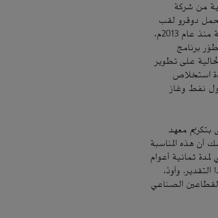
وظف معار في البداية من شركة
م. ويحمل دوقرو لقب
عالم زائر في معهد ماساتشوستس للتقنية منذ عام 2011م وزمالة أرامكو السعودية منذ عام 2013م،
وّر برنامج
الحالية على تطوير
اءة استخلاص
ول نفط وغاز
 بتكريم معهد
ك أن هذه المناسبة
لمدة ثمانية أعوام
دير. وأودُّ،
 القطاعين الصناعي