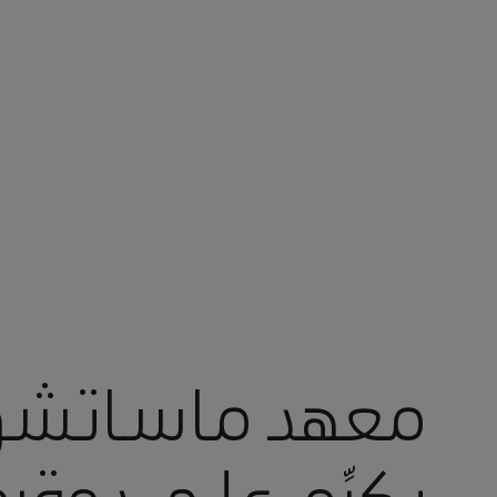
أنت في أرامكو السعودية
معهد ماساتشو