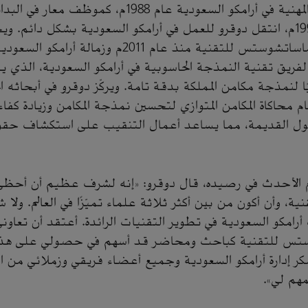
بدأ دوقرو مسيرته المهنية في أرامكو السعودية عام 1988م، كم
موبيل، وفي عام 1996م، انتقل دوقرو للعمل في أرامكو السعودية بشكل دائ
 لفريق تقنية النمذجة الحاسوبية في أرامكو السعودية، الذي يط
لميًا لنمذجة مكامن المملكة بدقة تامة. ويركّز دوقرو في أبحاثه 
محاكاة المكامن المتوازي لتحسين نمذجة المكامن وزيادة كف
حقول القديمة، مما يساعد أعمال التنقيب على استكشاف حق
ريم الأحدث في رصيده، قال دوقرو: «إنه لشرف عظيم أن أحظى
 وأن أكون من بين أكثر ثلاثة علماء تميّزًا في العالم. ولا ش
رامكو السعودية في تطوير التقنيات الرائدة. أعتقد أن تعاوني 
س للتقنية كباحث ومحاضر قد أسهم في حصولي على هذا التق
أشكر إدارة أرامكو السعودية وجميع أعضاء فريقي وزملائي من
هم لي».