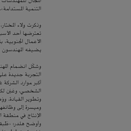
المجال للمهندسات إ
التنمية المستدامة».
وذكرت ولاء المختار
تعترضها أحد الأسبا
الأعمال الجنوبية، 
يضيفه المهندسون ا
وشكّل انضمام المهند
التجربة جديدة على
أكبر موارد الشركة 
الشخصي، وعُيّن لكل
وتطوير القيادة. و
وميسرة إلى وظائفه
الإنتاج في منطقة 
وأوضح هلدر: «طُبقت