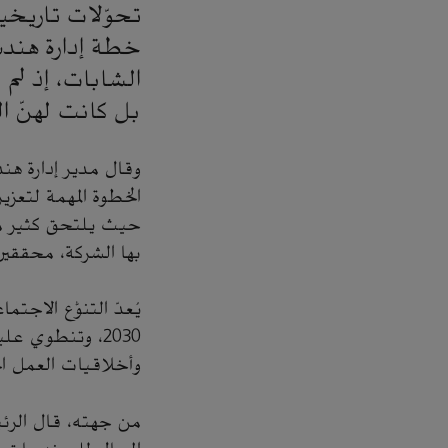
تحوّلات تاريخ
خطة إدارة هندس
الشابات، إذ لم
بل كانت لهنّ الر
وقال مدير إدارة هن
الخطوة المهمة لتعزي
حيث يلتحق كثير م
بها الشركة، محققين 
يُعدّ التنوُّع الاج
2030، وتنطوي ع
وأخلاقيات العمل ال
من جهته، قال الرئ