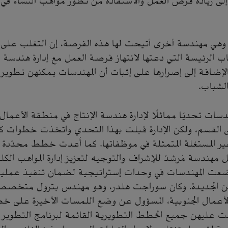
لى زيادة فرص العمل والاستفادة من تطور مواهب النساء في 
، وهي مهندسة أخرى أتيحت لها هذه الفرصة، إن التغلب على ا
ب الرئيسة التي دعتها لانتهاز فرصة العمل مع إدارة هندسة 
بالإضافة إلى إصرارها على إثبات أن المهندسات يمكنهن تطوير
لشباب.
سات تحديًا مماثلًا لإدارة هندسة الإنتاج في منطقة الأعمال 
 القسم، ولكن الإدارة قبلت بهذا التحدي واتخذت خطوات ك
غير المستغلة المتمثلة في موظفاتها. كما أُعدت خطط محدّدة 
 مهندسة مُرشدٌ للإشراف والتوجيه لتعزيز إدارة المواهب الكلي
وُضعت المهندسات في وحدات إستراتيجية لضمان تنفيذ عملي
ن الجديدة. وكان سوراجت هلدر، وهو مهندس بترول متخصص 
الأعمال الجنوبية، المسؤول عن وضع اللمسات الأخيرة على خ
 عليهن جميع الخطط التطويرية القائمة لبرنامج التطوير ال