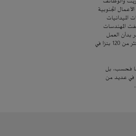
زيت والوظائف
لأعمال الجنوبية
ت الميدانيات
فت المهندسات
 بدأن العمل
بمفردهن في جميع وظائف هندسة الإنتاج لمعمل فرز الغاز من الزيت، المرتبط بأكثر من 120 بئرًا في
يها فحسب، بل
 في عديد من