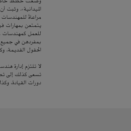
وُضعت خطط خاصة لت
الميدانية». وثبت أ
مراعاةً للمهندسات 
يتمتعن بمهارات فر
للعمل كمهندسات مسا
الحقول القديمة، وك
لا تلتزم إدارة هند
تسعى كذلك إلى تطو
دورات القيادة، وكذ