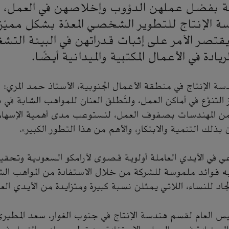
ية بفضل عملهن الدؤوب وإخلاصهن في العمل، ب
ة الإنتاج للتطوير الشخصي المعدّة بشكل مميّ
 يقتصر الأمر على إثبات قدراتهن في البيئة الت
يادة في الأعمال المكتبية والميدانية أيضًا.
دسة الإنتاج في منطقة الأعمال الجنوبية، الأستاذ حمد المري:
ز التنوُّع في أماكن العمل، ولتُطلق العنان للمواهب الشابة في
ن المهندسات بصفوف العمل، لنستوعب مدى أهمية الإسها
بذلك التنمية والابتكار، والأهم من هذا التطور الكبير».
تماعي في الأيدي العاملة أولوية قصوى لأرامكو السعودية وتحقيقً
ليه فوائد ملموسة للشركة من خلال الاستفادة من المواهب الشاب
جاد للنساء، اللاتي يمثلن نسبة كبيرة ومتزايدة من الأيدي الع
يس العام لقسم هندسة الإنتاج في جنوب الغوار، سعد المطير