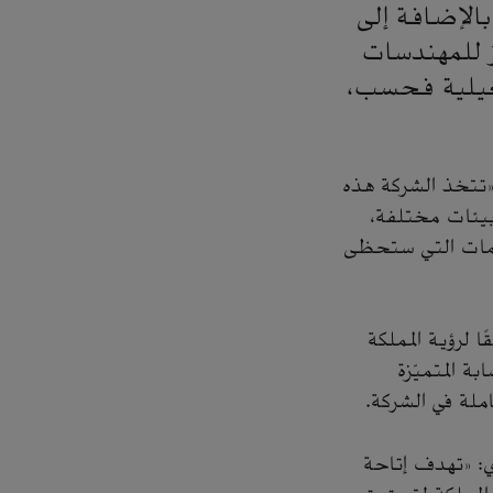
الإضافة إلى
ز للمهندسات
شغيلية فحسب،
 «تتخذ الشركة هذه
 بيئات مختلفة،
مات التي ستحظى
ا لرؤية المملكة
ة المتميّزة
املة في الشركة.
ي: «تهدف إتاحة