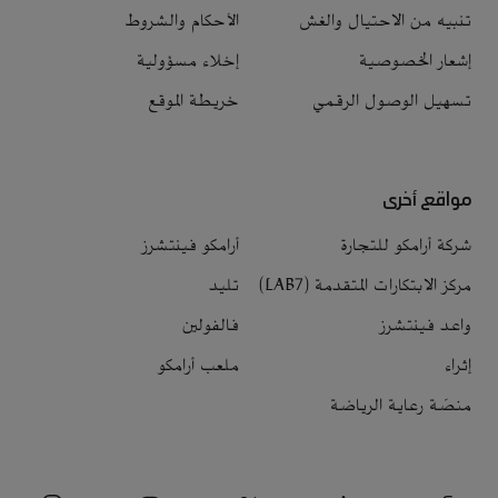
تنبيه من الاحتيال والغش
الأحكام والشروط
إشعار الخصوصية
إخلاء مسؤولية
تسهيل الوصول الرقمي
خريطة الموقع
مواقع أخرى
شركة أرامكو للتجارة
أرامكو فينتشرز
مركز الابتكارات المتقدمة (LAB7)
تليد
واعد فينتشرز
فالفولين
إثراء
ملعب أرامكو
منصّة رعاية الرياضة