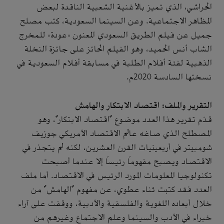
الحراشي، الذي تميز بالأغنية الشعبية الناقدة لبعض
المظاهر الاجتماعية. وعن السينما السعودية، كتب مصلح
جميل عن فيلم الطريق السعودي المعنون «عودة» للمخرج
الشاب أنس الحميد، وهو الفيلم الحائز على جائزة النخلة
الذهبية لفئة أفلام الطلبة في مسابقة أفلام السعودية في
نسختها السادسة 2020م.
التقرير والملف: اقتصاد الابتكار والهامش
قدّم تقرير هذا العدد موضوع "اقتصاد الابتكار"، وهو
المصطلح الذي صاغه عالم الاقتصاد الأمريكي جوزيف
شومبيتر في أربعينيات القرن العشرين، لكنه لم يتجذر في
الاقتصاد ويصبح مفهوماً رئيساً إلا عندما أصبحت
تكنولوجيا المعلومات المورد الرئيس في الاقتصاد. أما ملف
العدد فقد كتبت ثناء عطوي، عن مفهوم "الهامش" من
خلال أبعاده اللغوية والفلسفية والأدبية، ووقفت على آراء
خبراء في الأدب والسينما وعلم الاجتماع وغيرهم من