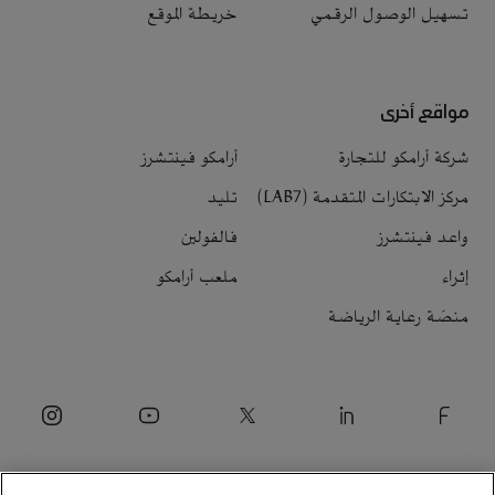
تسهيل الوصول الرقمي
خريطة الموقع
مواقع أخرى
شركة أرامكو للتجارة
أرامكو فينتشرز
مركز الابتكارات المتقدمة (LAB7)
تليد
واعد فينتشرز
فالفولين
إثراء
ملعب أرامكو
منصّة رعاية الرياضة