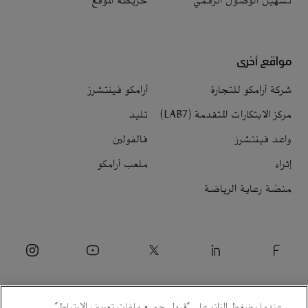
تسهيل الوصول الرقمي
خريطة الموقع
مواقع أخرى
شركة أرامكو للتجارة
أرامكو فينتشرز
مركز الابتكارات المتقدمة (LAB7)
تليد
واعد فينتشرز
فالفولين
إثراء
ملعب أرامكو
منصّة رعاية الرياضة
عندما يضغط الزائر على "قبول جميع ملفات تعريف الارتباط"