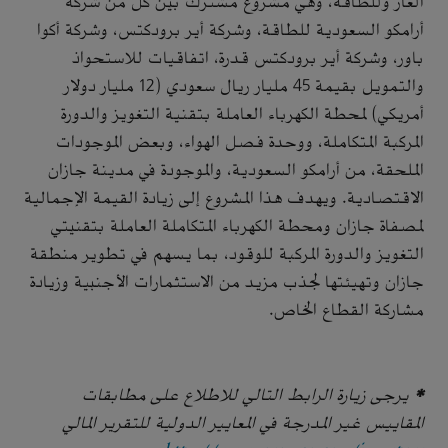
الغاز وللطاقة، وهي مشروع مشترك بين كل من شركة
أرامكو السعودية للطاقة، وشركة أير برودكتس، وشركة أكوا
باور، وشركة أير برودكتس قدرة، اتفاقيات للاستحواذ
والتمويل بقيمة 45 مليار ريال سعودي (12 مليار دولار
أمريكي) لمحطة الكهرباء العاملة بتقنية التغويز والدورة
المركبة المتكاملة، ووحدة فصل الهواء، وبعض الموجودات
الملحقة، من أرامكو السعودية، والموجودة في مدينة جازان
الاقتصادية. ويهدف هذا المشروع إلى زيادة القيمة الإجمالية
لمصفاة جازان ومحطة الكهرباء المتكاملة العاملة بتقنيتي
التغويز والدورة المركبة للوقود، بما يسهم في تطوير منطقة
جازان وتهيئتها لجذب مزيد من الاستثمارات الأجنبية وزيادة
مشاركة القطاع الخاص.
* يرجى زيارة الرابط التالي للاطلاع على مطابقات
المقاييس غير المدرجة في المعايير الدولية للتقرير المالي