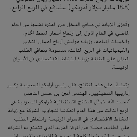
(18.8 مليار دولار أمريكي) ستُدفع في الربع الرابع.
وتُعزى الزيادة في صافي الدخل عن الفترة نفسها من العام
الماضي، في المقام الأول إلى ارتفاع أسعار النفط الخام،
والكميّات المباعة، وزيادة هوامش أرباح أعمال التكرير
والكيميائيات في الربع الثالث، مدعومة بتعافي الطلب
العالمي على الطاقة وزيادة النشاط الاقتصادي في الأسواق
الرئيسة.
وتعليقًا على هذه النتائج، قال رئيس أرامكو السعودية وكبير
إدارييها التنفيذيين، المهندس أمين بن حسن الناصر:
"بحمد الله، تمثّل النتائج الاستثنائية لأرامكو السعودية في
الربع الثالث من هذا العام انعكاسًا لتجاوب الشركة مع زيادة
النشاط الاقتصادي في الأسواق الرئيسة وانتعاش الطلب
على الطاقة، فضلًا عن المركز الفريد الذي تتمتع به الشركة
من حيث الكفاءة والتكلفة المنخفضة للإنتاج، والانضباط