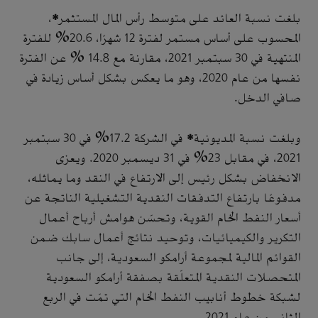
بلغت نسبة العائد على متوسط رأس المال المستثمر*،
المحسوب على أساس مستمر لفترة 12 شهرًا، 20.6% للفترة
المنتهية في 30 سبتمبر 2021، مقارنة مع 14.8 % عن الفترة
نفسها من عام 2020، وهو ما يعكس بشكل أساس زيادة في
صافي الدخل.
وبلغت نسبة المديونية* في الشركة 17.2% في 30 سبتمبر
2021، في مقابل 23% في 31 ديسمبر 2020. ويعزى
الانخفاض بشكل رئيس إلى الارتفاع في النقد وما يماثله،
مدفوعًا بارتفاع التدفقات النقدية التشغيلية الناتجة عن
أسعار النفط الخام القوية، وتحسّن هوامش أرباح أعمال
التكرير والكيميائيات، وتوحيد نتائج أعمال سابك ضمن
القوائم المالية لمجموعة أرامكو السعودية، إلى جانب
المتحصلات النقدية المتعلّقة بصفقة أرامكو السعودية
لشبكة خطوط أنابيب النفط الخام التي تمّت في الربع
الثاني من عام 2021.