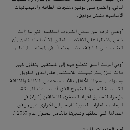
المالي، والقدرة على توفير منتجات الطاقة والكيميائيات
الأساسية بشكل موثوق.
"وعلى الرغم من بعض الظروف المعاكسة التي ما زالت
تلقي بظلالها على الاقتصاد العالمي، إلّا أننا متفائلون بأن
الطلب على الطاقة سيظل منتعشًا في المستقبل المنظور.
"وفي الوقت الذي نتطلّع فيه إلى المستقبل بتفاؤل كبير،
فإننا نعزز إستراتيجيتنا للاستثمار على المدى الطويل،
وسنواصل سجلنا الحافل بالأداء منخفض التكلفة والكثافة
الكربونية لتحقيق الطموح الذي أعلنت عنه الشركة،
مؤخرًا، لتحقيق الحياد الصفري للنطاقين (1 و2) في
انبعاثات الغازات المسببة للاحتباس الحراري عبر مرافق
أعمالنا التي نملكها ونديرها بالكامل بحلول عام 2050 ".
أهم المعلومات المالية