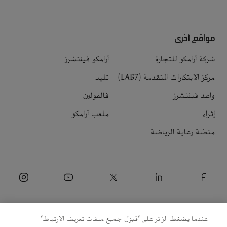
مواقع أخرى
شركة أرامكو للتجارة
أرامكو فينتشرز
مركز الابتكارات المتقدمة (LAB7)
تليد
واعد فينتشرز
فالفولين
إثراء
ملعب أرامكو
منصّة رعاية الرياضة
عندما يضغط الزائر على "قبول جميع ملفات تعريف الارتباط"