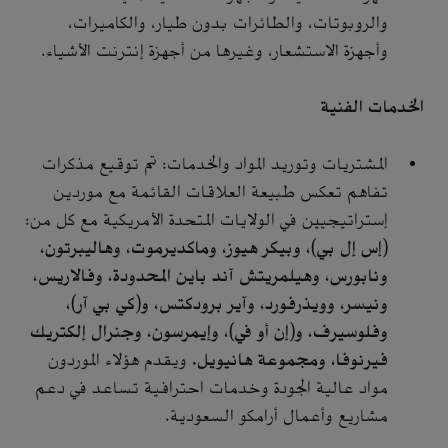
والروبوتات، والطائرات بدون طيار، والكاميرات،
وأجهزة الاستشعار، وغيرها من أجهزة إنترنت الأشياء.
الخدمات الفنية
المشتريات وتوريد المواد والخدمات: تم توقيع مذكرات
تفاهم تعكس طبيعة العلاقات القائمة مع موردين
إستراتيجيين في الولايات المتحدة الأمريكية مع كل من:
(إس إل بي)، وبيكر هيوز، وماكديرموت، وهاليبرتون،
ونابورس، وهيلمريتش آند باين المحدودة، وفالاريس،
ونيسر، وويذرفورد، وآير برودكتس، و(كي بي آر)،
وفلوسيرف، و(إن أو في)، وإيمرسون، وجنرال إلكتريك
فيرنوفا، ومجموعة هانيويل.
ويقدم هؤلاء الموردون
مواد عالية الجودة وخدمات احترافية تساعد في دعم
مشاريع وأعمال أرامكو السعودية.