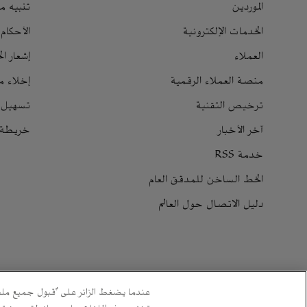
الموردين
تنبيه م
الخدمات الإلكترونية
الأحكام
العملاء
إشعار ا
منصة العملاء الرقمية
إخلاء م
ترخيص التقنية
تسهيل 
آخر الأخبار
خريطة ا
خدمة RSS
الخط الساخن للمدقق العام
دليل الاتصال حول العالم
© 2026 شركة الزيت العربية السعودية.
عندما يضغط الزائر على "قبول جميع ملفا