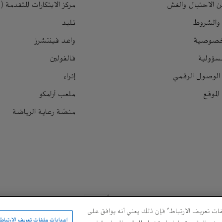
ن الاحتيال والغش
مركز الابتكارات المتقدمة (LAB7)
 والشروط
تليد
لخصوصية
واعد فينتشرز
سؤولية
فالفولين
الوصول الرقمي
إثراء
لموقع
ملعب أرامكو
منصّة رعاية الرياضة
ت تعريف الارتباط" فإن ذلك يعني أنه يوافق على
إعدادات ملفات تعريف الارتباط