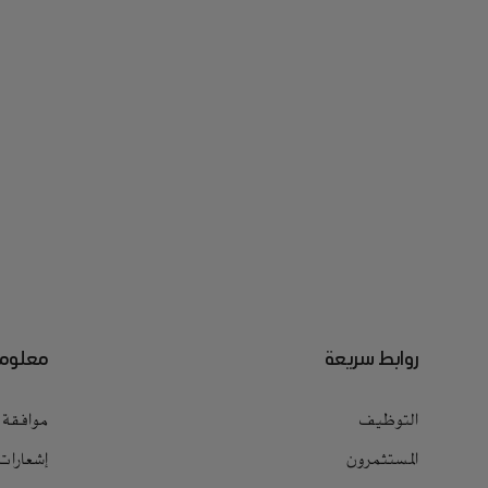
روابط سريعة
معلوما
التوظيف
موافقة ا
المستثمرون
إشعارات