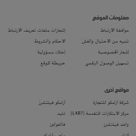
معلومات الموقع
موافقة الارتباط
إشعارات ملفات تعريف الارتباط
تنبيه من الاحتيال والغش
الأحكام والشروط
إشعار الخصوصية
إخلاء مسؤولية
تسهيل الوصول الرقمي
خريطة الموقع
مواقع أخرى
شركة أرامكو للتجارة
أرامكو فينتشرز
مركز الابتكارات المتقدمة (LAB7)
تليد
واعد فينتشرز
فالفولين
إثراء
ملعب أرامكو