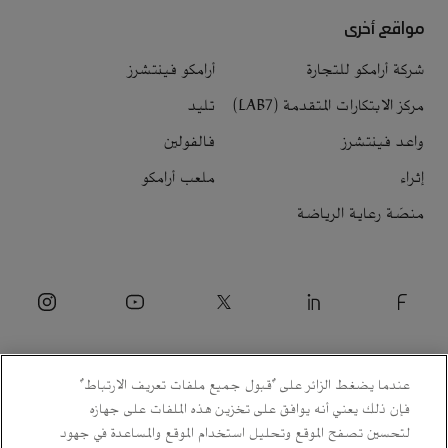
مواقع أخرى
شركة أرامكو للتجارة
أرامكو فينتشرز
مركز الابتكارات المتقدمة (LAB7)
تليد
واعد فينتشرز
فالفولين
إثراء
ملعب أرامكو
منصّة رعاية الرياضة
عندما يضغط الزائر على "قبول جميع ملفات تعريف الارتباط"
فإن ذلك يعني أنه يوافق على تخزين هذه الملفات على جهازه
لتحسين تصفح الموقع وتحليل استخدام الموقع والمساعدة في جهود