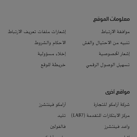
معلومات الموقع
موافقة الارتباط
إشعارات ملفات تعريف الارتباط
تنبيه من الاحتيال والغش
الأحكام والشروط
إشعار الخصوصية
إخلاء مسؤولية
تسهيل الوصول الرقمي
خريطة الموقع
مواقع أخرى
شركة أرامكو للتجارة
أرامكو فينتشرز
مركز الابتكارات المتقدمة (LAB7)
تليد
واعد فينتشرز
فالفولين