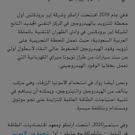
ففي عام 2019 افتتحت أرامكو وشركة إير برودكتس أول
محطة للتزويد بالهيدروجين في المركز التقني الجديد التابع
لشركة إير برودكتس في وادي الظهران للتقنية بالمملكة
العربية السعودية، حيث تعمل المحطة التجريبية على
تزويد وقود الهيدروجين المضغوط عالي النقاء لأسطول أولي
من ست سيارات من طراز تويوتا ميراي الكهربائية التي
تعمل بخلايا الوقود الهيدروجيني.
ونحن أيضًا رواد في استخدام الأمونيا الزرقاء، وهي مركب
يتألف من الهيدروجين والنيتروجين، ويمكنه أن يساهم في
تلبية احتياجات الطاقة العالمية المتزايدة على نحو موثوق
ومستدام وبتكلفة ميسرة.
وفي سبتمبر2020، أنتجت أرامكو ومعهد اقتصاديات الطاقة
في اليابان - بالشراكة مع سابك – أول
شحنة من الأمونيا