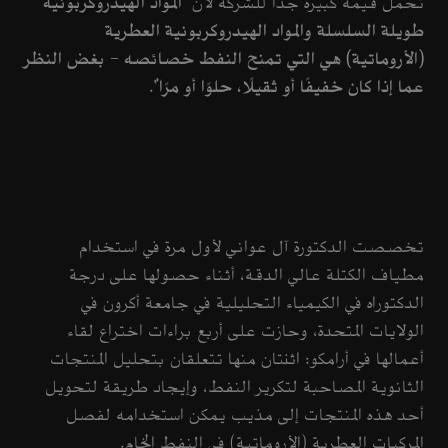
تحمل قيمة كبيرة جدًا للشركة لأن "
المواد الهيدروكربونية
طويلة السلسلة والمواد الهيدروكربونية العطرية
(الأروماتية) هي التي تمنح النفط خصائصه - بغض النظر
عما إذا كان خفيفًا أو ثقيلًا، حلوًا أو مرًا
".
تخصصت الدكتورة آل عواني لأول مرة في استخدام
مطياف الكتلة عالي الدقة، أثناء حصولها على درجة
الدكتوراه في الكيمياء التحليلية في جامعة أكرون في
الولايات المتحدة، وحازت على أربع براءات اختراع لقاء
أعمالها في أرامكو: اثنتان منها تتعلقان بتحليل المنتجات
الثانوية المصاحبة لتكرير النفط، وإيجاد طريقة لتحويل
أحد هذه المنتجات إلى مذيب يمكن استخدامه لفصل
المركبات العطرية (الأروماتية) في النفط الخام.