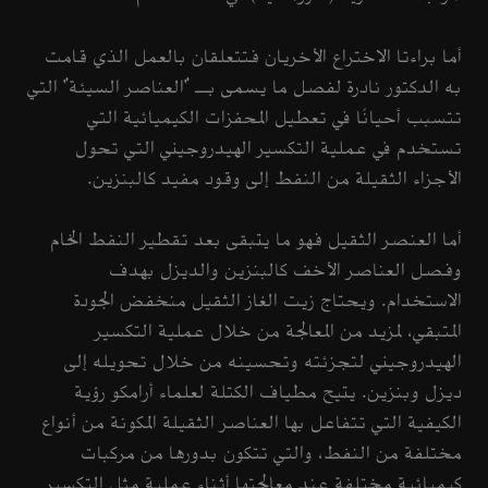
أما براءتا الاختراع الأخريان فتتعلقان بالعمل الذي قامت
به الدكتور نادرة لفصل ما يسمى بـ "العناصر السيئة" التي
تتسبب أحيانًا في تعطيل المحفزات الكيميائية التي
تستخدم في عملية التكسير الهيدروجيني التي تحول
الأجزاء الثقيلة من النفط إلى وقود مفيد كالبنزين.
أما العنصر الثقيل فهو ما يتبقى بعد تقطير النفط الخام
وفصل العناصر الأخف كالبنزين والديزل بهدف
الاستخدام. ويحتاج زيت الغاز الثقيل منخفض الجودة
المتبقي، لمزيد من المعالجة من خلال عملية التكسير
الهيدروجيني لتجزئته وتحسينه من خلال تحويله إلى
ديزل وبنزين. يتيح مطياف الكتلة لعلماء أرامكو رؤية
الكيفية التي تتفاعل بها العناصر الثقيلة المكونة من أنواع
مختلفة من النفط، والتي تتكون بدورها من مركبات
كيميائية مختلفة عند معالجتها أثناء عملية مثل التكسير