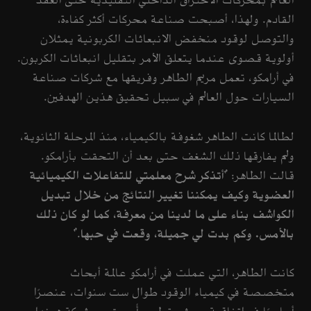
العالم بمحركات الاحتراق الداخلي التقليدية حتى العقد
القادم. ولهذا، أصبحت صناعة محركات أكثر كفاءة،
والتوصل لوقود منخفض الانبعاثات الكربونية يمثلان
أولوية قصوى عندما يتعلق الأمر بتقليل انبعاثات الكربون.
في أرامكو، تعمل مريم الطاهر وفريقها مع شركات صناعة
السيارات حول العالم في سبيل تحقيق هذين الهدفين.
لطالما كانت الطاهر شغوفة بالكيمياء، منذ المرحلة الثانوية،
ولم يفارقها ذلك الشغف حتى بعد أن التحقت بأرامكو.
قالت الطاهر: "
أتذكر شرح معلمتي للتفاعلات الكيميائية
العضوية وكيف يمكننا تغيير النتائج من خلال تبديل
الكواشف بناء على ما لدينا من معرفة، كما لو كان ذلك
بالأمس. وكم بدت لي جميلة، وقعت في حبها
."
كانت الطاهر، التي عملت في أرامكو عالمة أبحاث
متخصصة في كيمياء الوقود طوال ست سنوات، عنصرًا