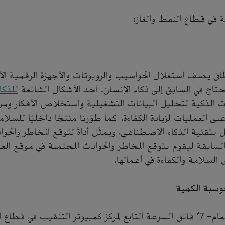
 في قطاع النفط والغاز:
 يصف استغلال الحواسيب والروبوتات والأجهزة الرقمية ال
حتاج في السابق إلى ذكاء الإنسان. أحد الأشكال الشائعة
للذكا
ت الذكية لتحليل البيانات التشغيلية واستخلاص الأفكار وم
 العمليات لزيادة الكفاءة. كما طوّرنا منتجًا داخليًا للسلا
i4Safe) يعمل بتقنية الذكاء الاصطناعي، ويمثّل أداةً لتوقع المخاطر وا
 السابقة ليقوم بتوقع المخاطر والحوادث المحتملة في موقع ال
لسلامة والكفاءة في أعمالها.
حوسبة الكمية
يدخل حاسوب "الدمام- 7" فائق السرعة التابع لمركز كمبيوتر التنقيب في ق