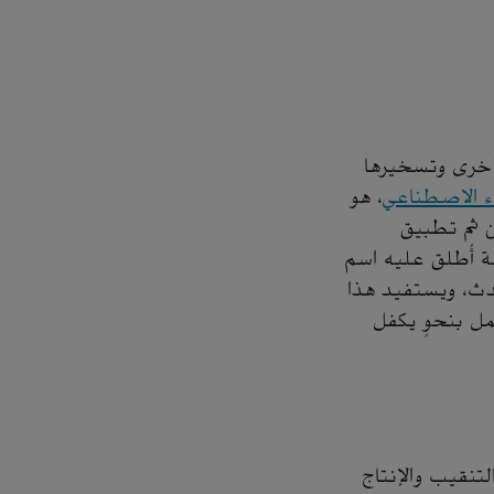
أخرى وتسخيرها
ء الاصطناعي
، هو
ن ثم تطبيق
مة أُطلق عليه اسم
لحوادث، ويستفيد هذا
عمل بنحوٍ يكفل
طاع التنقيب والإنتاج