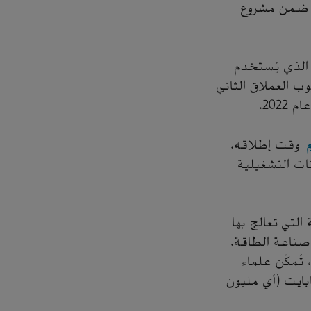
، ضمن مشروع
مكو السعودية قد أطلقت، في يناير 2021، حاسوبها العملاق "الدمام-7"، الذي يُستخدم
ب العملاق الثاني
وقت إطلاقه.
ات التشغيلية
لتي تعالج بها
 صناعة الطاقة.
ُمكّن علماء
بايت (أي مليون