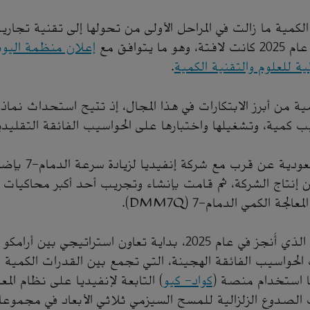
كمية ما زالت في المراحل الأولى من تحولها إلى تقنية تجارية
ا يتوافق مع
ة للعلوم والتقنية الكمية
.
مية من أبرز الابتكارات في هذا المجال، إذ تتيح استحداث نما
 كمية، وتشغيلها واختبارها على الحواسيب الفائقة التقليدية،
وتعاونت أرامكو السع
إنتاج الشركة، ثم قامت بإنشاء وتجريب أحد أكبر محاكيات ا
جة الكمي الدمام-7 (DMM7Q).
ويمثل هذا المشروع، الذي أُنجز في عام 2025، بداية تعاون استراتي
لحواسيب الفائقة الهجينة، التي تجمع بين القدرات الكمية و
ا استخدام منصة (
كواد- كيو
) التابعة لإنفيديا على نظام المع
اكتشاف الصدوع الزلزالية للمسح السيزمي ثلاثي الأبعاد في مج