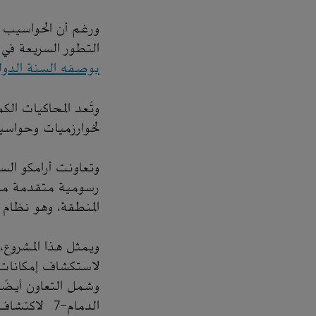
ورغم أن الحواسيب ال
التطور السريعة في عام 2025 كانت لافتة، وهو م
بوصفه السنة الدولي
وتُعد المحاكيات الك
لخوارزميات وحواسيب
رسومية متقدمة من 
المنطقة، وهو نظام المعال
لاستكشاف إمكانات ا
وشمل التعاون أيضً
الدمام-7 ل