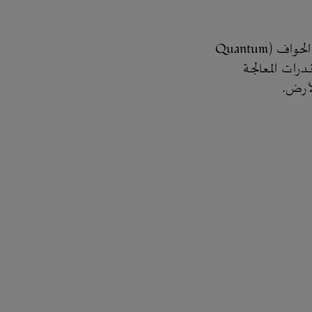
كما استكشف الفريق إمكانية استخدام خوارزمية "هادامارد" الكمية للتعرّف على الحواف (Quantum
ن قدرات المعالجة
لأرض.