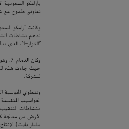
بأرامكو السعودية
تعاوني طموح مع ش
لدعم نشاطات الشرك
"الغوار-1"، الذي بدأ أولى استخداماته في محاكاة المكامن خلال النصف الأول من عام 2022.
وكان الدمام-7، وهو الأقوى بين الحاسوبين،
حيث جاءت هذه المر
للشركة.
وتنطوي الحوسبة الك
الحواسيب المتقدمة 
فنشاطات التنقيب ع
الأرض من معالجة كم
مليار بايت)، لإنتا