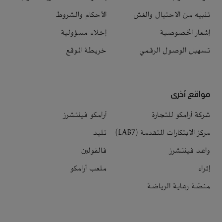
تنبيه من الاحتيال والغش
الأحكام والشروط
إشعار الخصوصية
إخلاء مسؤولية
تسهيل الوصول الرقمي
خريطة الموقع
مواقع أخرى
شركة أرامكو للتجارة
أرامكو فينتشرز
مركز الابتكارات المتقدمة (LAB7)
تليد
واعد فينتشرز
فالفولين
إثراء
ملعب أرامكو
منصّة رعاية الرياضة