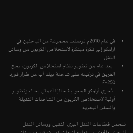
في عام 2010م توصلت مجموعة من الباحثين في
أرامكو إلى فكرة مبتكرة لاستخلاص الكربون من وسائل
النقل
بعد عام من تطوير نظام استخلاص الكربون، نجح
الفريق في تركيبه على شاحنة بيك أب من طراز فورد
F-250
تُجري أرامكو السعودية حاليًا أعمال بحث وتطوير
أولية لاستخلاص الكربون من الشاحنات الثقيلة
والسفن البحرية
تتحمل قطاعات النقل البري الثقيل ووسائل النقل
البحري والجوي مسؤولية انبعاث كميات كبيرة من ثاني