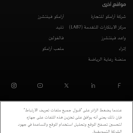
مواقع أخرى
شركة أرامكو للتجارة
أرامكو فينتشرز
مركز الابتكارات المتقدمة (LAB7)
تليد
واعد فينتشرز
فالفولين
إثراء
ملعب أرامكو
منصّة رعاية الرياضة
عندما يضغط الزائر على "قبول جميع ملفات تعريف الارتباط"
فإن ذلك يعني أنه يوافق على تخزين هذه الملفات على جهازه
لتحسين تصفح الموقع وتحليل استخدام الموقع والمساعدة في جهود
الشركة التسويقية.