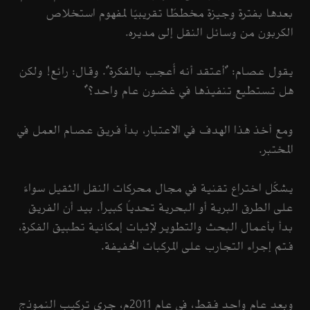
بعدها بفترة وجيزة مخططًا تقريبيًا لمفهوم استخلاص
الكربون من وسائل النقل إلى مديره.
يقول عصام: "أعتقد أنه أُعجب بالفكرة". وقال: رائع! ولكن
هل تستطيع تنفيذها في غضون عام واحد؟"
ومع أخذ هذا الهدف في الاعتبار، بدأ فريق عصام العمل في
المختبر.
يشكّل اختراع تقنية في مجال محركات النقل الثقيل سواءً
على الطرق البرية أو البحرية تحدياً كبيراً. بيد أن الفريق
بدأ بأعمال البحث والتطوير لإثبات إمكانية تطبيق الفكرة،
فتم إجراء التجارب على المركبات الخفيفة.
وبعد عام واحد فقط، في عام 2011م، جرى تركيب النموذج