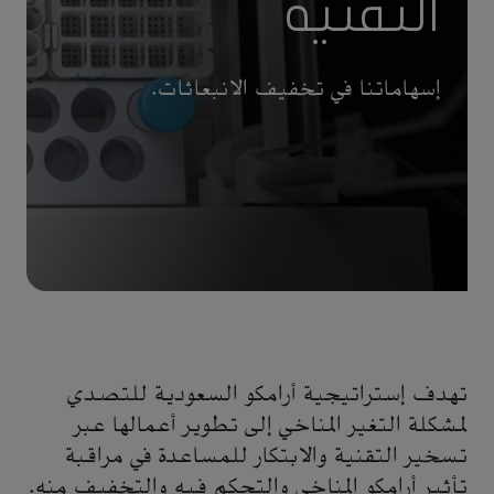
التقنية
إسهاماتنا في تخفيف الانبعاثات.
تهدف إستراتيجية أرامكو السعودية للتصدي
لمشكلة التغير المناخي إلى تطوير أعمالها عبر
تسخير التقنية والابتكار للمساعدة في مراقبة
تأثير أرامكو المناخي والتحكم فيه والتخفيف منه.