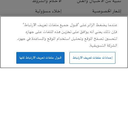
تنبيه من الاحتيال والغش
الأحكام والشروط
إشعار الخصوصية
إخلاء مسؤولية
تسهيل الوصول الرقمي
خريطة الموقع
عندما يضغط الزائر على "قبول جميع ملفات تعريف الارتباط"
فإن ذلك يعني أنه يوافق على تخزين هذه الملفات على جهازه
لتحسين تصفح الموقع وتحليل استخدام الموقع والمساعدة في جهود
الشركة التسويقية.
مواقع أخرى
إعدادات ملفات تعريف الارتباط
قبول ملفات تعريف الارتباط كلها
شركة أرامكو للتجارة
أرامكو فينتشرز
مركز الابتكارات المتقدمة (LAB7)
تليد
واعد فينتشرز
فالفولين
إثراء
ملعب أرامكو
منصّة رعاية الرياضة