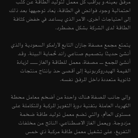
مرفق بعينه.و يراقب كل معمل لتوليد الطاقة عن كثب
احتمالية وجود فوائض في الطاقة، يُعاد توجيهها بعد ذلك
إلى احتياجات أخرى، الأمر الذي يساعد في خفض كثافة
الطاقة لدى الشركة بشكل مضطرد.
يتمتع مجمع مصفاة جازان التابع لأرامكو السعودية والذي
أُنشئ حديثًا بتصميم صناعي رائد لحماية البيئة. وقد
أُنشئ المجمع ـ مصفاة، معمل للطاقة والغاز ــ لزيادة
القيمة الهيدروكربونية إلى أقصى حدّ بإنتاج منتجات
ثانوية متعددة داخل المرفق نفسه.
وإلى جانب المصفاة هناك واحدة من أضخم معامل محطة
الكهرباء العاملة بتقنية دورة التغويز المركبة والمتكاملة على
مستوى العالم، والتي تضم معمل توليد طاقة ضخمة
مزدوجة. ويعمل الغاز الاصطناعي، الناتج من مخلفات
التفريغ، على تشغيل معمل طاقة مركبة ذي خمس