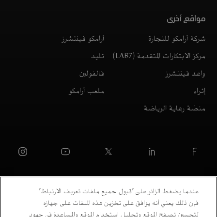
مواقع أخرى
شركة أرامكو للتجارة
أرامكو فينتشرز
مركز الابتكارات المتقدمة (LAB7)
تليد
واعد فينتشرز
فالفولين
إثراء
ملعب أرامكو
منصّة رعاية الرياضة
عندما يضغط الزائر على "قبول جميع ملفات تعريف الارتباط"
فإن ذلك يعني أنه يوافق على تخزين هذه الملفات على جهازه
لتحسين تصفح الموقع وتحليل استخدام الموقع والمساعدة في جهود