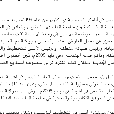
والتحق الجعفري بالعمل في أرامكو السعودي
ندسة الميكانيكية من جامعة الملك فهد للبترول والمعادن في ال
مهنية بالعمل بوظيفة مهندس في وحدة الهندسة الاختصاصية 
العثمانية. وشغل الجعفري في معم
ة، ورئيس صيانة المنطقة، والرئيس الأعلى للتخطيط والت
الأعلى لصيانة المنطقة، وناظر قسم الهندسة. وفي
عمال الجديدة. وخلال تلك الفترة، ترأس مجموعة المشاريع الص
ناير 2006م، انتقل إلى معمل استخلاص سوائل الغاز الطبيعي في الحوية
 حيث تولى مسؤولية التشغيل المبدئي، وعُين بعد ذلك ناظر
استخ
دئي للمرافق الأكاديمية والبحثية في جامعة الملك عبد الله للع
أكتوبر 2010م، عُين مستشارًا أعلى في التخطيط المؤسسي، وشغل منصب