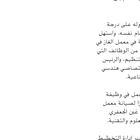
ة في أكتوبر من عام 1993م، بعد حصوله على درجة
عام نفسه. واستهل
في معمل الغاز في
ل الغاز في العثمانية، حتى مايو 2005م، العديد من الوظائف التي
نظيم، والرئيس
 مايو 2005م، عُين الجعفري اختصاصي هندسي
ناعية.
 للعمل في وظيفة
ًا لصيانة معمل
لاص سوائل الغاز الطبيعي في الحوية في يوليو 2008م. وفي ديسمبر 2008، عُين الجعفري
لوم والتقنية.
 مدير إدارة التخطيط