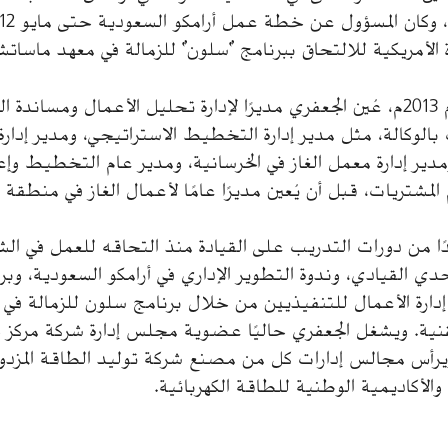
دة الأمريكية للالتحاق ببرنامج "سلون" للزمالة في معهد ماسا
وبعد عودته في عام 2013م، عُين الجعفري مديرًا لإدارة تحليل الأعمال ومسا
بالوكالة، مثل مدير إدارة التخطيط الاستراتيجي، ومدير إدار
مدير إدارة معمل الغاز في الخرسانية، ومدير عام التخطيط وإعدا
المشتريات، قبل أن يُعين مديرًا عامًا لأعمال الغاز في منطقة ا
ًا من دورات التدريب على القيادة منذ التحاقه للعمل في الش
ي القيادي، وندوة التطوير الإداري في أرامكو السعودية، وبرنا
إدارة الأعمال للتنفيذيين من خلال برنامج سلون للزمالة في 
ة. ويشغل الجعفري حاليًا عضوية مجلس إدارة شركة مركز جو
يرأس مجالس إدارات كل من مصنع شركة توليد الطاقة المزدوج،
الأكاديمية الوطنية للطاقة الكهربائية.