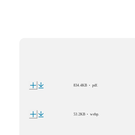
834.4KB
pdf
.
53.2KB
webp
.