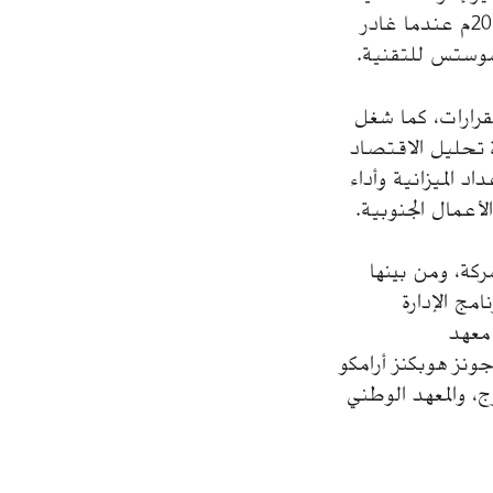
بعيد المدى بالوكالة، وكان المسؤول عن خطة عمل أرامكو السعودية حتى مايو 2012م عندما غادر
تشوستس للتقنية.
ندة القرارات، كما شغل
ة تحليل الاقتصاد
د الميزانية وأداء
لأعمال الجنوبية.
ركة، ومن بينها
مج الإدارة
معهد
نز هوبكنز أرامكو
 والمعهد الوطني